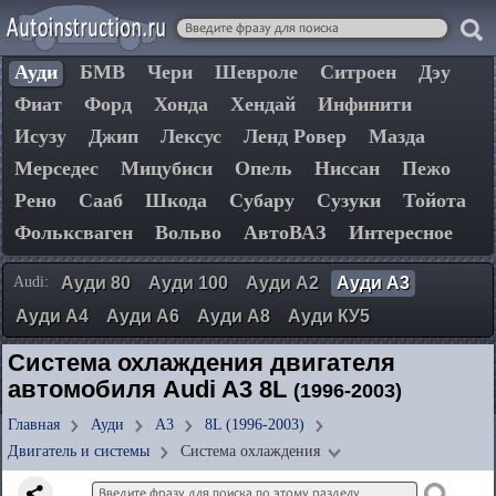
Ауди
БМВ
Чери
Шевроле
Ситроен
Дэу
Фиат
Форд
Хонда
Хендай
Инфинити
Исузу
Джип
Лексус
Ленд Ровер
Мазда
Мерседес
Мицубиси
Опель
Ниссан
Пежо
Рено
Сааб
Шкода
Субару
Сузуки
Тойота
Фольксваген
Вольво
АвтоВАЗ
Интересное
Audi:
Ауди 80
Ауди 100
Ауди А2
Ауди А3
Ауди А4
Ауди А6
Ауди А8
Ауди КУ5
Система охлаждения двигателя
автомобиля Audi A3 8L
(1996-2003)
Главная
Ауди
А3
8L (1996-2003)
Двигатель и системы
Система охлаждения