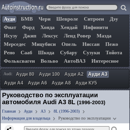
Ауди
БМВ
Чери
Шевроле
Ситроен
Дэу
Фиат
Форд
Хонда
Хендай
Инфинити
Исузу
Джип
Лексус
Ленд Ровер
Мазда
Мерседес
Мицубиси
Опель
Ниссан
Пежо
Рено
Сааб
Шкода
Субару
Сузуки
Тойота
Фольксваген
Вольво
АвтоВАЗ
Интересное
Audi:
Ауди 80
Ауди 100
Ауди А2
Ауди А3
Ауди А4
Ауди А6
Ауди А8
Ауди КУ5
Руководство по эксплуатации
автомобиля Audi A3 8L
(1996-2003)
Главная
Ауди
А3
8L (1996-2003)
Информация для владельца
Руководство по эксплуатации