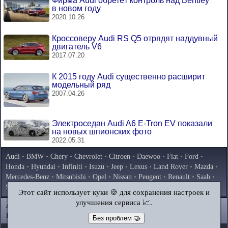
Фирма Audi обретёт контроль над Bentley
в новом году
2020.10.26
Кроссоверу Audi RS Q5 отрядят наддувный
двигатель V6
2017.07.20
К 2015 году Audi существенно расширит
модельный ряд
2007.04.26
Электроседан Audi A6 E-Tron EV показали
на новых шпионских фото
2022.05.31
Audi
•
BMW
•
Chery
•
Chevrolet
•
Citroen
•
Daewoo
•
Fiat
•
Ford
•
Honda
•
Hyundai
•
Infiniti
•
Isuzu
•
Jeep
•
Lexus
•
Land Rover
•
Mazda
•
Mercedes-Benz
•
Mitsubishi
•
Opel
•
Nissan
•
Peugeot
•
Renault
•
Saab
•
Skoda
•
Subaru
•
Suzuki
•
Toyota
•
Volkswagen
•
Volvo
•
AvtoVAZ
Этот сайт использует куки 🍪 для сохранения настроек и
улучшения сервиса 📈.
AutoInstruction.ru
© 2020–2026
|
Полная версия
Карта сайта
|
Статьи
|
Контакты
|
Поиск по сайту
Без проблем 🤝