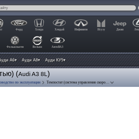
ат
Форд
Хонда
Хендай
Инфинити
Исузу
Джип
Лек
Фольксваген
Вольво
АвтоВАЗ
Ауди А6▾
Ауди А8▾
Ауди КУ5▾
тью) (
)
Audi A3 8L
оводство по эксплуатации
Темпостат (система управления скоро…