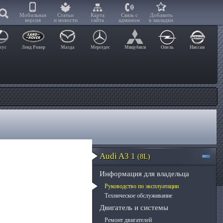
Мобильная
Статьи
Карта
Связь с
Добавить
версия
и новости
сайта
админом
в закладки
сус
Ленд Ровер
Мазда
Мерседес
Мицубиси
Опель
Ниссан
Audi A3 1
(8L)
Информация для владельца
Руководство по эксплуатации
Техническое обслуживание
Двигатель и системы
Ремонт двигателей