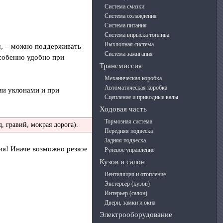
Система смазки
Система охлаждения
Система питания
Система впрыска топлива
Выхлопная система
м, – можно поддерживать
Система зажигания
особенно удобно при
Трансмиссия
Механическая коробка
Автоматическая коробка
ми уклонами и при
Сцепление и приводные валы
Ходовая часть
Тормозная система
 гравий, мокрая дорога).
Передняя подвеска
Задняя подвеска
ия! Иначе возможно резкое
Рулевое управление
Кузов и салон
Вентиляция и отопление
Экстерьер (кузов)
Интерьер (салон)
Двери, замки и окна
Электрооборудование