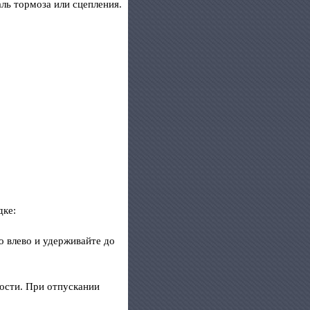
ль тормоза или сцепления.
дке:
о влево и удерживайте до
рости. При отпускании