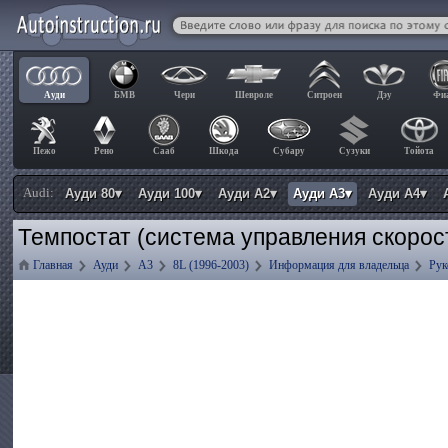
Ауди
БМВ
Чери
Шевроле
Ситроен
Дэу
Фи
Пежо
Рено
Сааб
Шкода
Субару
Сузуки
Тойота
Audi:
Ауди 80▾
Ауди 100▾
Ауди А2▾
Ауди А3▾
Ауди А4▾
Темпостат (система управления скорос
Главная
Ауди
А3
8L (1996-2003)
Информация для владельца
Рук