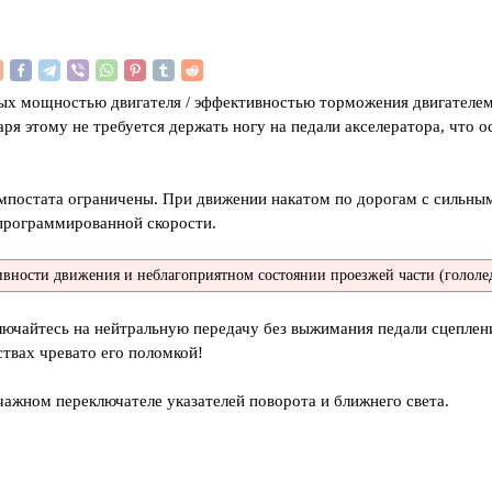
ых мощностью двигателя / эффективностью торможения двигателе
ря этому не требуется держать ногу на педали акселератора, что 
мпостата ограничены. При движении накатом по дорогам с сильны
апрограммированной скорости.
вности движения и неблагоприятном состоянии проезжей части (гололед,
лючайтесь на нейтральную передачу без выжимания педали сцеплен
ствах чревато его поломкой!
чажном переключателе указателей поворота и ближнего света.