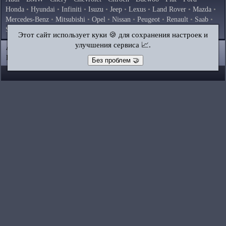
Honda
•
Hyundai
•
Infiniti
•
Isuzu
•
Jeep
•
Lexus
•
Land Rover
•
Mazda
•
Mercedes-Benz
•
Mitsubishi
•
Opel
•
Nissan
•
Peugeot
•
Renault
•
Saab
•
Skoda
•
Subaru
•
Suzuki
•
Toyota
•
Volkswagen
•
Volvo
•
AvtoVAZ
Этот сайт использует куки 🍪 для сохранения настроек и
улучшения сервиса 📈.
AutoInstruction.ru
© 2020–2026
|
Полная версия
Карта сайта
|
Статьи
|
Контакты
|
Поиск по сайту
Без проблем 🤝