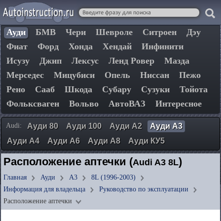
Ауди
БМВ
Чери
Шевроле
Ситроен
Дэу
Фиат
Форд
Хонда
Хендай
Инфинити
Исузу
Джип
Лексус
Ленд Ровер
Мазда
Мерседес
Мицубиси
Опель
Ниссан
Пежо
Рено
Сааб
Шкода
Субару
Сузуки
Тойота
Фольксваген
Вольво
АвтоВАЗ
Интересное
Audi:
Ауди 80
Ауди 100
Ауди А2
Ауди А3
Ауди А4
Ауди А6
Ауди А8
Ауди КУ5
Расположение аптечки (
)
Audi A3 8L
Главная
Ауди
А3
8L (1996-2003)
Информация для владельца
Руководство по эксплуатации
Расположение аптечки