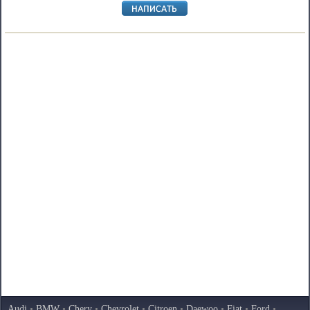
Audi
•
BMW
•
Chery
•
Chevrolet
•
Citroen
•
Daewoo
•
Fiat
•
Ford
•