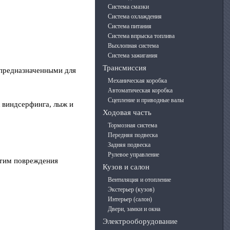
Система смазки
Система охлаждения
Система питания
Система впрыска топлива
Выхлопная система
Система зажигания
Трансмиссия
 предназначенными для
Механическая коробка
Автоматическая коробка
Сцепление и приводные валы
 виндсерфинга, лыж и
Ходовая часть
Тормозная система
Передняя подвеска
Задняя подвеска
Рулевое управление
 этим повреждения
Кузов и салон
Вентиляция и отопление
Экстерьер (кузов)
Интерьер (салон)
Двери, замки и окна
Электрооборудование