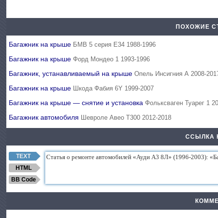
ПОХОЖИЕ С
Багажник на крыше
БМВ 5 серия Е34 1988-1996
Багажник на крыше
Форд Мондео 1 1993-1996
Багажник, устанавливаемый на крыше
Опель Инсигния А 2008-201
Багажник на крыше
Шкода Фабия 6Y 1999-2007
Багажник на крыше — снятие и установка
Фольксваген Туарег 1 2
Багажник автомобиля
Шевроле Авео Т300 2012-2018
ССЫЛКА 
TEXT
HTML
BB Code
КОММЕ