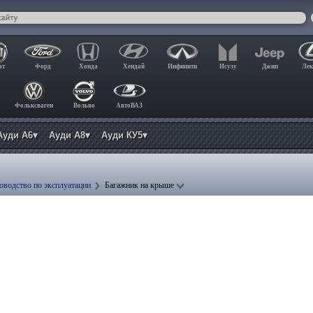
ат
Форд
Хонда
Хендай
Инфинити
Исузу
Джип
Лек
Фольксваген
Вольво
АвтоВАЗ
Ауди А6▾
Ауди А8▾
Ауди КУ5▾
оводство по эксплуатации
Багажник на крыше