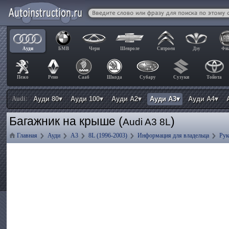
Ауди
БМВ
Чери
Шевроле
Ситроен
Дэу
Фи
Пежо
Рено
Сааб
Шкода
Субару
Сузуки
Тойота
Audi:
Ауди 80▾
Ауди 100▾
Ауди А2▾
Ауди А3▾
Ауди А4▾
Багажник на крыше (
)
Audi A3 8L
Главная
Ауди
А3
8L (1996-2003)
Информация для владельца
Рук