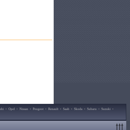
shi
•
Opel
•
Nissan
•
Peugeot
•
Renault
•
Saab
•
Skoda
•
Subaru
•
Suzuki
•