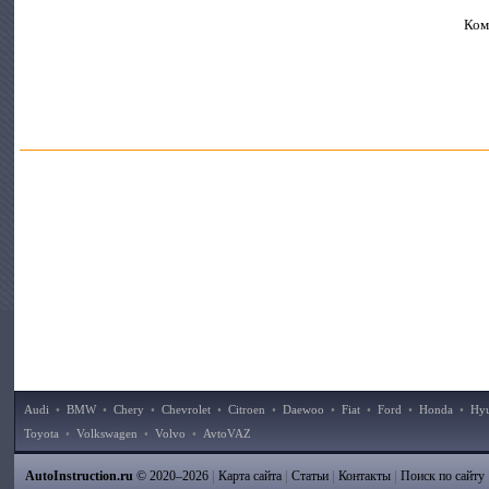
Ком
Audi
•
BMW
•
Chery
•
Chevrolet
•
Citroen
•
Daewoo
•
Fiat
•
Ford
•
Honda
•
Hy
Toyota
•
Volkswagen
•
Volvo
•
AvtoVAZ
|
|
|
|
AutoInstruction.ru
© 2020–2026
Карта сайта
Статьи
Контакты
Поиск по сайту