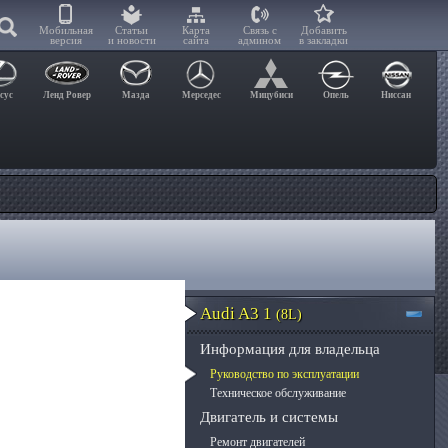
Мобильная
Статьи
Карта
Связь с
Добавить
версия
и новости
сайта
админом
в закладки
сус
Ленд Ровер
Мазда
Мерседес
Мицубиси
Опель
Ниссан
Audi A3 1
(8L)
Информация для владельца
Руководство по эксплуатации
Техническое обслуживание
Двигатель и системы
Ремонт двигателей