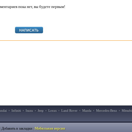
ментариев пока нет, вы будете первым!
undai
•
Infiniti
•
Isuzu
•
Jeep
•
Lexus
•
Land Rover
•
Mazda
•
Mercedes-Benz
•
Mitsubi
|
|
Добавить в закладки
Мобильная версия