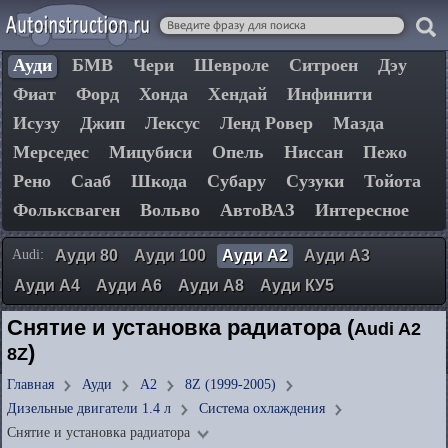
Ауди
БМВ
Чери
Шевроле
Ситроен
Дэу
Фиат
Форд
Хонда
Хендай
Инфинити
Исузу
Джип
Лексус
Ленд Ровер
Мазда
Мерседес
Мицубиси
Опель
Ниссан
Пежо
Рено
Сааб
Шкода
Субару
Сузуки
Тойота
Фольксваген
Вольво
АвтоВАЗ
Интересное
Audi:
Ауди 80
Ауди 100
Ауди А2
Ауди А3
Ауди А4
Ауди А6
Ауди А8
Ауди КУ5
Снятие и установка радиатора (
Audi A2
)
8Z
Главная
Ауди
А2
8Z (1999-2005)
Дизельные двигатели 1.4 л
Система охлаждения
Снятие и установка радиатора