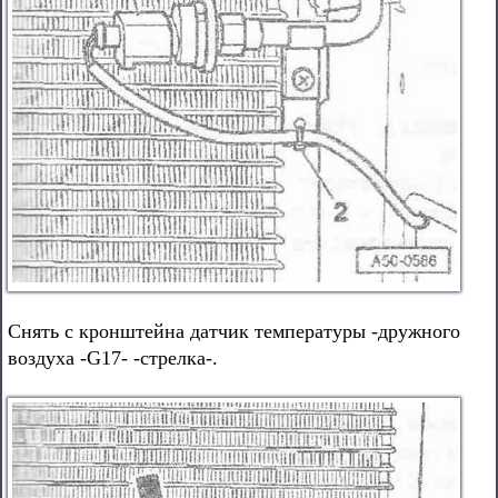
Снять с кронштейна датчик температуры -дружного
воздуха -G17- -стрелка-.