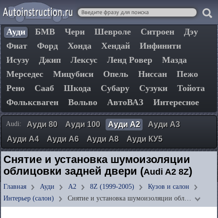
Ауди
БМВ
Чери
Шевроле
Ситроен
Дэу
Фиат
Форд
Хонда
Хендай
Инфинити
Исузу
Джип
Лексус
Ленд Ровер
Мазда
Мерседес
Мицубиси
Опель
Ниссан
Пежо
Рено
Сааб
Шкода
Субару
Сузуки
Тойота
Фольксваген
Вольво
АвтоВАЗ
Интересное
Audi:
Ауди 80
Ауди 100
Ауди А2
Ауди А3
Ауди А4
Ауди А6
Ауди А8
Ауди КУ5
Снятие и установка шумоизоляции
облицовки задней двери (
)
Audi A2 8Z
Главная
Ауди
А2
8Z (1999-2005)
Кузов и салон
Интерьер (салон)
Снятие и установка шумоизоляции обл…