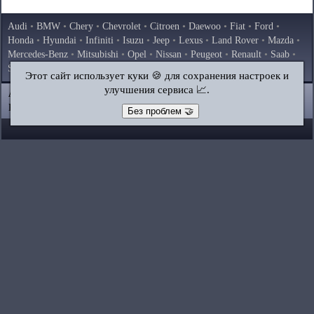
Audi
•
BMW
•
Chery
•
Chevrolet
•
Citroen
•
Daewoo
•
Fiat
•
Ford
•
Honda
•
Hyundai
•
Infiniti
•
Isuzu
•
Jeep
•
Lexus
•
Land Rover
•
Mazda
•
Mercedes-Benz
•
Mitsubishi
•
Opel
•
Nissan
•
Peugeot
•
Renault
•
Saab
•
Skoda
•
Subaru
•
Suzuki
•
Toyota
•
Volkswagen
•
Volvo
•
AvtoVAZ
Этот сайт использует куки 🍪 для сохранения настроек и
улучшения сервиса 📈.
AutoInstruction.ru
© 2020–2026
|
Полная версия
Карта сайта
|
Статьи
|
Контакты
|
Поиск по сайту
Без проблем 🤝