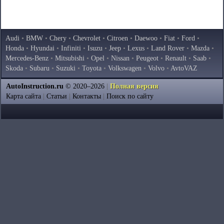
Audi
•
BMW
•
Chery
•
Chevrolet
•
Citroen
•
Daewoo
•
Fiat
•
Ford
•
Honda
•
Hyundai
•
Infiniti
•
Isuzu
•
Jeep
•
Lexus
•
Land Rover
•
Mazda
•
Mercedes-Benz
•
Mitsubishi
•
Opel
•
Nissan
•
Peugeot
•
Renault
•
Saab
•
Skoda
•
Subaru
•
Suzuki
•
Toyota
•
Volkswagen
•
Volvo
•
AvtoVAZ
AutoInstruction.ru
© 2020–2026
|
Полная версия
Карта сайта
|
Статьи
|
Контакты
|
Поиск по сайту