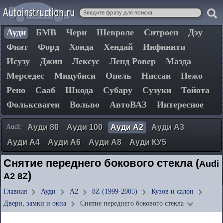
Ауди
БМВ
Чери
Шевроле
Ситроен
Дэу
Фиат
Форд
Хонда
Хендай
Инфинити
Исузу
Джип
Лексус
Ленд Ровер
Мазда
Мерседес
Мицубиси
Опель
Ниссан
Пежо
Рено
Сааб
Шкода
Субару
Сузуки
Тойота
Фольксваген
Вольво
АвтоВАЗ
Интересное
Audi:
Ауди 80
Ауди 100
Ауди А2
Ауди А3
Ауди А4
Ауди А6
Ауди А8
Ауди КУ5
Снятие переднего бокового стекла (
Audi
)
A2 8Z
Главная
Ауди
А2
8Z (1999-2005)
Кузов и салон
Двери, замки и окна
Снятие переднего бокового стекла