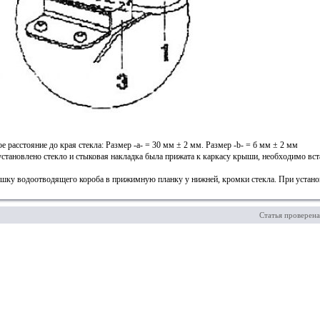
расстояние до края стекла: Размер -а- = 30 мм ± 2 мм. Размер -b- = б мм ± 2 мм
 установлено стекло и стыковая накладка была прижата к каркасу крыши, необходимо вст
ышку водоотводящего короба в прижимную планку у нижней, кромки стекла. При устано
Статья проверена