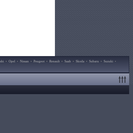
shi
•
Opel
•
Nissan
•
Peugeot
•
Renault
•
Saab
•
Skoda
•
Subaru
•
Suzuki
•