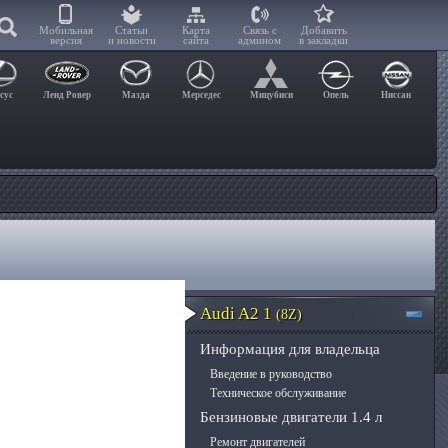
Мобильная
Статьи
Карта
Связь с
Добавить
версия
и новости
сайта
админом
в закладки
сус
Ленд Ровер
Мазда
Мерседес
Мицубиси
Опель
Ниссан
Audi A2 1
(8Z)
Информация для владельца
Введение в руководство
Техническое обслуживание
Бензиновые двигатели 1.4 л
Ремонт двигателей