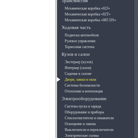
Трансмиссия
Механическая коробка «02J»
Механическая коробка «02T»
Механическая коробка «085 DS»
Ходовая часть
Подвеска автомобиля
Рулевое управление
Тормозная система
Кузов и салон
Экстерьер (кузов)
Интерьер (салон)
Сиденья в салоне
Двери, замки и окна
Системы безопасности
Отопление и вентиляция
Электрооборудование
Система пуска и заряда
Оборудование и приборы
Стеклоочистители и омыватели
Освещение и лампы
Выключатели и переключатели
Электрические схемы