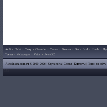
Audi
•
BMW
•
Chery
•
Chevrolet
•
Citroen
•
Daewoo
•
Fiat
•
Ford
•
Honda
•
Hy
Toyota
•
Volkswagen
•
Volvo
•
AvtoVAZ
|
|
|
|
AutoInstruction.ru
© 2020–2026
Карта сайта
Статьи
Контакты
Поиск по сайту
0.02