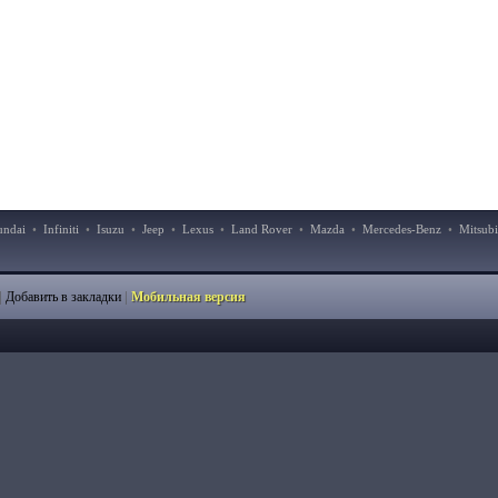
undai
•
Infiniti
•
Isuzu
•
Jeep
•
Lexus
•
Land Rover
•
Mazda
•
Mercedes-Benz
•
Mitsubi
|
|
Добавить в закладки
Мобильная версия