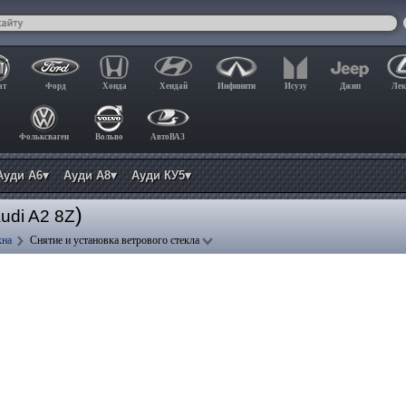
ат
Форд
Хонда
Хендай
Инфинити
Исузу
Джип
Лек
Фольксваген
Вольво
АвтоВАЗ
Ауди А6▾
Ауди А8▾
Ауди КУ5▾
)
udi A2 8Z
кна
Снятие и установка ветрового стекла