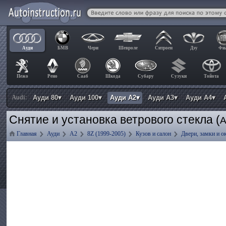
Ауди
БМВ
Чери
Шевроле
Ситроен
Дэу
Фи
Пежо
Рено
Сааб
Шкода
Субару
Сузуки
Тойота
Audi:
Ауди 80▾
Ауди 100▾
Ауди А2▾
Ауди А3▾
Ауди А4▾
Снятие и установка ветрового стекла (
A
Главная
Ауди
А2
8Z (1999-2005)
Кузов и салон
Двери, замки и о