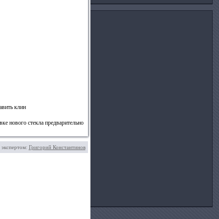
авить клин
вке нового стекла предварительно
 экспертом:
Григорий Константинов