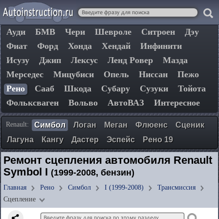
Ауди
БМВ
Чери
Шевроле
Ситроен
Дэу
Фиат
Форд
Хонда
Хендай
Инфинити
Исузу
Джип
Лексус
Ленд Ровер
Мазда
Мерседес
Мицубиси
Опель
Ниссан
Пежо
Рено
Сааб
Шкода
Субару
Сузуки
Тойота
Фольксваген
Вольво
АвтоВАЗ
Интересное
Renault:
Симбол
Логан
Меган
Флюенс
Сценик
Лагуна
Кангу
Дастер
Эспейс
Рено 19
Ремонт сцепления автомобиля Renault
Symbol I
(1999-2008, бензин)
Главная
Рено
Симбол
I (1999-2008)
Трансмиссия
Сцепление