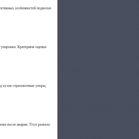
уктивных особенностей подвески
егулировки. Критерием оценки
од кузов страховочные упоры;
ова после аварии. Угол развала