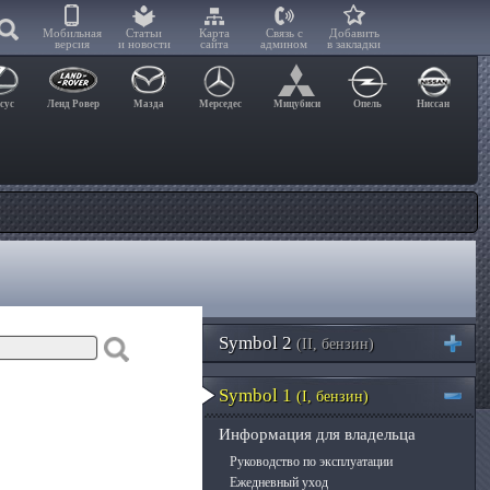
Мобильная
Статьи
Карта
Связь с
Добавить
версия
и новости
сайта
админом
в закладки
сус
Ленд Ровер
Мазда
Мерседес
Мицубиси
Опель
Ниссан
Symbol 2
(II, бензин)
Symbol 1
(I, бензин)
Информация для владельца
Руководство по эксплуатации
Ежедневный уход