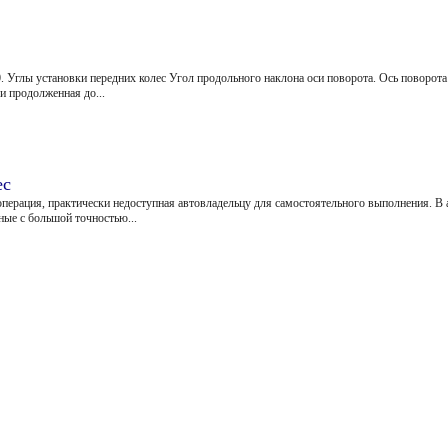
30. Углы установки передних колес Угол продольного наклона оси поворота. Ось поворот
и продолженная до...
ес
операция, практически недоступная автовладельцу для самостоятельного выполнения. В 
ые с большой точностью...