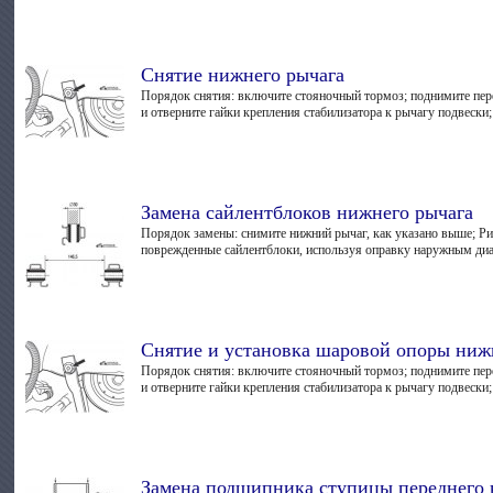
Снятие нижнего рычага
Порядок снятия: включите стояночный тормоз; поднимите пер
и отверните гайки крепления стабилизатора к рычагу подвески; Р
Замена сайлентблоков нижнего рычага
Порядок замены: снимите нижний рычаг, как указано выше; Ри
поврежденные сайлентблоки, используя оправку наружным диам
Снятие и установка шаровой опоры ниж
Порядок снятия: включите стояночный тормоз; поднимите пер
и отверните гайки крепления стабилизатора к рычагу подвески; Р
Замена подшипника ступицы переднего 