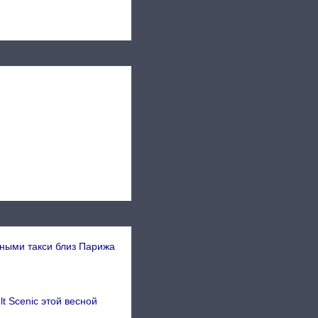
мными такси близ Парижа
t Scenic этой весной