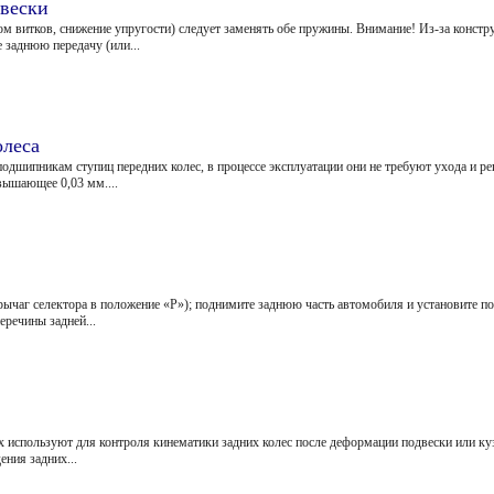
двески
 витков, снижение упругости) следует заменять обе пружины. Внимание! Из-за констр
 заднюю передачу (или...
олеса
одшипникам ступиц передних колес, в процессе эксплуатации они не требуют ухода и р
вышающее 0,03 мм....
ычаг селектора в положение «Р»); поднимите заднюю часть автомобиля и установите п
еречины задней...
х используют для контроля кинематики задних колес после деформации подвески или куз
ения задних...