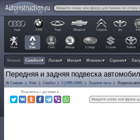
Ауди
БМВ
Чери
Шевроле
Ситроен
Дэу
Фи
Пежо
Рено
Сааб
Шкода
Субару
Сузуки
Тойота
Renault:
Симбол▾
Логан▾
Меган▾
Флюенс▾
Сценик▾
Лаг
Передняя и задняя подвеска автомобил
Главная
Рено
Симбол
I (1999-2008)
Ходовая часть
Подвеска авт
Поделитесь с друзьями в: