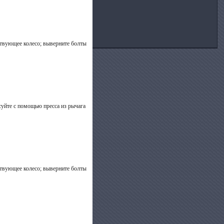
ствующее колесо; выверните болты
суйте с помощью пресса из рычага
ствующее колесо; выверните болты