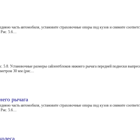
еднюю часть автомобиля, установите страховочные опоры под кузов и снимите соответ
ис. 5.6....
с. 5.8. Установочные размеры сайлентблоков нижнего рычага передней подвески выпрес
етром 30 мм (рис....
него рычага
еднюю часть автомобиля, установите страховочные опоры под кузов и снимите соответ
ис. 5.6....
колеса