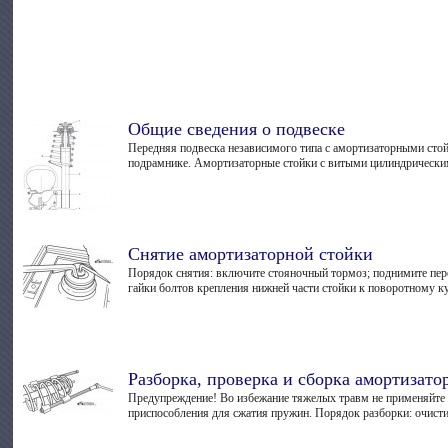
Общие сведения о подвеске
Передняя подвеска независимого типа с амортизаторными сто
подрамнике. Амортизаторные стойки с витыми цилиндрическим
Снятие амортизаторной стойки
Порядок снятия: включите стояночный тормоз; поднимите пере
гайки болтов крепления нижней части стойки к поворотному ку
Разборка, проверка и сборка амортизато
Предупреждение! Во избежание тяжелых травм не применяйте п
приспособления для сжатия пружин. Порядок разборки: очистит