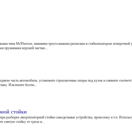
йками типа McPherson, нижними треугольными рычагами и стабилизатором поперечной у
и пружинами верхней частью...
днюю часть автомобиля, установите страховочные опоры под кузов и снимите соответс
лаку. Извлеките болты...
рной стойки
ри разборке амортизаторной стойки самодельные устройства, проволоку и т.п. Использ
е снятую стойку от грязи и...