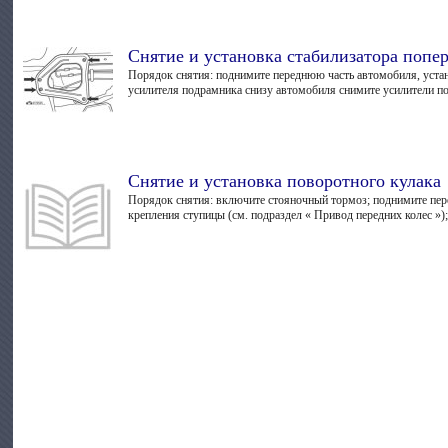
Снятие и установка стабилизатора попе
Порядок снятия: поднимите переднюю часть автомобиля, устан
усилителя подрамника снизу автомобиля снимите усилители по
Снятие и установка поворотного кулака
Порядок снятия: включите стояночный тормоз; поднимите пере
крепления ступицы (см. подраздел « Привод передних колес »);