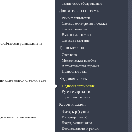
Техническое обслуживание
Двигатель и системы
Ремонт двигателей
Система охлаждения и смазки
Система питания
Выхлопная система
Система зажигания
стойчивости установлена на
Трансмиссия
Сцепление
Механическая коробка
Автоматическая коробка
Приводные валы
Ходовая часть
твующее колесо; отверните две
Подвеска автомобиля
Рулевое управление
Тормозная система
Кузов и салон
Экстерьер (кузов)
уйте только специальные
Интерьер (салон)
Двери, замки и окна
Восстановление и ремонт