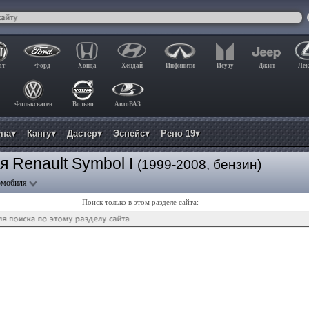
ат
Форд
Хонда
Хендай
Инфинити
Исузу
Джип
Лек
Фольксваген
Вольво
АвтоВАЗ
уна▾
Кангу▾
Дастер▾
Эспейс▾
Рено 19▾
я Renault Symbol I
(1999-2008, бензин)
омобиля
Поиск только в этом разделе сайта: