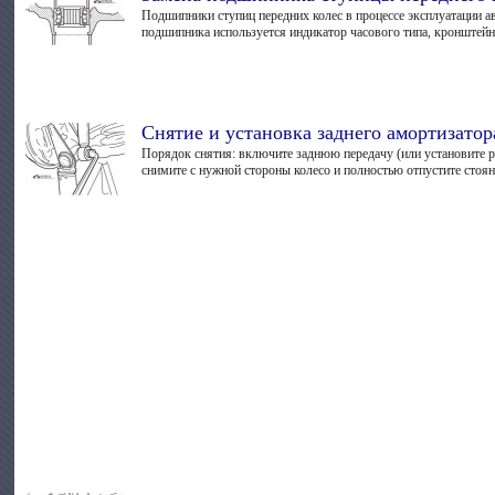
Подшипники ступиц передних колес в процессе эксплуатации а
подшипника используется индикатор часового типа, кронштейн 
Снятие и установка заднего амортизатор
Порядок снятия: включите заднюю передачу (или установите р
снимите с нужной стороны колесо и полностью отпустите стоян