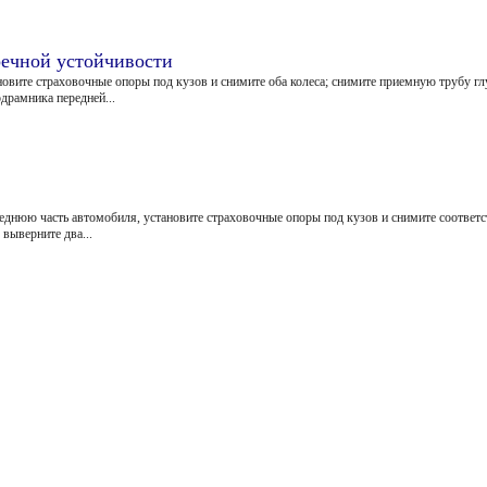
речной устойчивости
овите страховочные опоры под кузов и снимите оба колеса; снимите приемную трубу глу
драмника передней...
днюю часть автомобиля, установите страховочные опоры под кузов и снимите соответс
 выверните два...