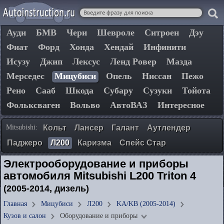
Ауди
БМВ
Чери
Шевроле
Ситроен
Дэу
Фиат
Форд
Хонда
Хендай
Инфинити
Исузу
Джип
Лексус
Ленд Ровер
Мазда
Мерседес
Мицубиси
Опель
Ниссан
Пежо
Рено
Сааб
Шкода
Субару
Сузуки
Тойота
Фольксваген
Вольво
АвтоВАЗ
Интересное
Mitsubishi:
Кольт
Лансер
Галант
Аутлендер
Паджеро
Л200
Каризма
Спейс Стар
Электрооборудование и приборы
автомобиля Mitsubishi L200 Triton 4
(2005-2014, дизель)
Главная
Мицубиси
Л200
KA/KB (2005-2014)
Кузов и салон
Оборудование и приборы