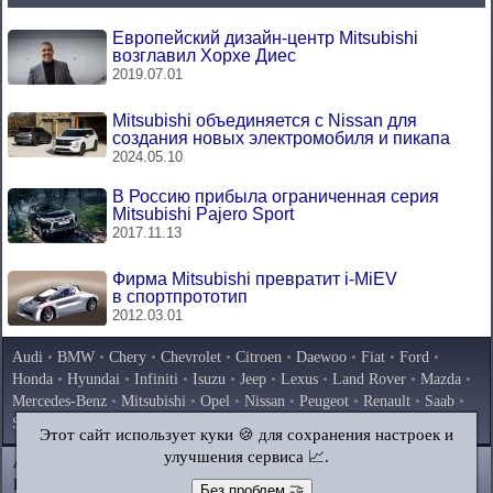
Европейский дизайн-центр Mitsubishi
возглавил Хорхе Диес
2019.07.01
Mitsubishi объединяется с Nissan для
создания новых электромобиля и пикапа
2024.05.10
В Россию прибыла ограниченная серия
Mitsubishi Pajero Sport
2017.11.13
Фирма Mitsubishi превратит i-MiEV
в спортпрототип
2012.03.01
Audi
•
BMW
•
Chery
•
Chevrolet
•
Citroen
•
Daewoo
•
Fiat
•
Ford
•
Honda
•
Hyundai
•
Infiniti
•
Isuzu
•
Jeep
•
Lexus
•
Land Rover
•
Mazda
•
Mercedes-Benz
•
Mitsubishi
•
Opel
•
Nissan
•
Peugeot
•
Renault
•
Saab
•
Skoda
•
Subaru
•
Suzuki
•
Toyota
•
Volkswagen
•
Volvo
•
AvtoVAZ
Этот сайт использует куки 🍪 для сохранения настроек и
улучшения сервиса 📈.
AutoInstruction.ru
© 2020–2026
|
Полная версия
Карта сайта
|
Статьи
|
Контакты
|
Поиск по сайту
Без проблем 🤝