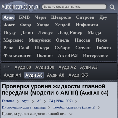
Ауди
БМВ
Чери
Шевроле
Ситроен
Дэу
Фиат
Форд
Хонда
Хендай
Инфинити
Исузу
Джип
Лексус
Ленд Ровер
Мазда
Мерседес
Мицубиси
Опель
Ниссан
Пежо
Рено
Сааб
Шкода
Субару
Сузуки
Тойота
Фольксваген
Вольво
АвтоВАЗ
Интересное
Audi:
Ауди 80
Ауди 100
Ауди А2
Ауди А3
Ауди А4
Ауди А6
Ауди А8
Ауди КУ5
Проверка уровня жидкости главной
передачи (модели с АКПП) (
)
Audi A6 C4
Главная
Ауди
А6
C4 (1994-1997)
Информация для владельца
Техобслуживание (дизель)
Проверка уровня жидкости главной пе…