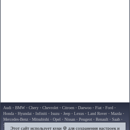
Audi
•
BMW
•
Chery
•
Chevrolet
•
Citroen
•
Daewoo
•
Fiat
•
Ford
•
Honda
•
Hyundai
•
Infiniti
•
Isuzu
•
Jeep
•
Lexus
•
Land Rover
•
Mazda
•
Mercedes-Benz
•
Mitsubishi
•
Opel
•
Nissan
•
Peugeot
•
Renault
•
Saab
•
Skoda
•
Subaru
•
Suzuki
•
Toyota
•
Volkswagen
•
Volvo
•
AvtoVAZ
Этот сайт использует куки 🍪 для сохранения настроек и