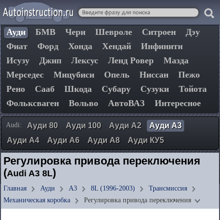
Ауди
БМВ
Чери
Шевроле
Ситроен
Дэу
Фиат
Форд
Хонда
Хендай
Инфинити
Исузу
Джип
Лексус
Ленд Ровер
Мазда
Мерседес
Мицубиси
Опель
Ниссан
Пежо
Рено
Сааб
Шкода
Субару
Сузуки
Тойота
Фольксваген
Вольво
АвтоВАЗ
Интересное
Audi:
Ауди 80
Ауди 100
Ауди А2
Ауди А3
Ауди А4
Ауди А6
Ауди А8
Ауди КУ5
Регулировка привода переключения
(
)
Audi A3 8L
Главная
Ауди
А3
8L (1996-2003)
Трансмиссия
Механическая коробка
Регулировка привода переключения