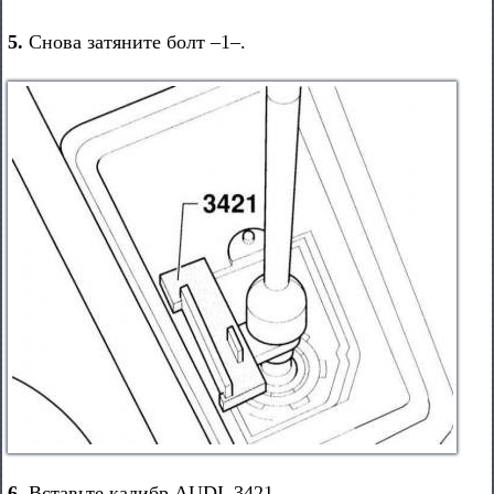
5.
Снова затяните болт –1–.
6.
Вставьте калибр AUDI–3421.