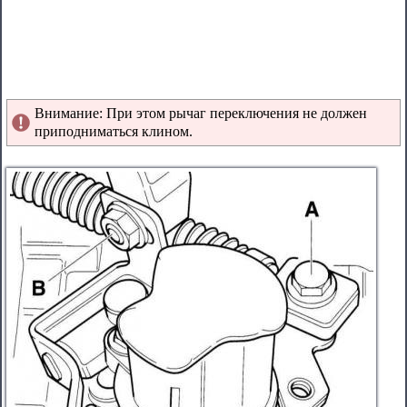
Внимание: При этом рычаг переключения не должен
приподниматься клином.