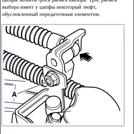
выбора имеет у цапфы некоторый люфт,
обусловленный передаточным элементом.