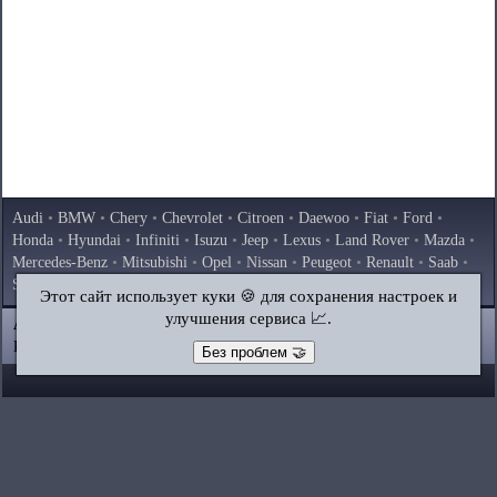
Audi
•
BMW
•
Chery
•
Chevrolet
•
Citroen
•
Daewoo
•
Fiat
•
Ford
•
Honda
•
Hyundai
•
Infiniti
•
Isuzu
•
Jeep
•
Lexus
•
Land Rover
•
Mazda
•
Mercedes-Benz
•
Mitsubishi
•
Opel
•
Nissan
•
Peugeot
•
Renault
•
Saab
•
Skoda
•
Subaru
•
Suzuki
•
Toyota
•
Volkswagen
•
Volvo
•
AvtoVAZ
Этот сайт использует куки 🍪 для сохранения настроек и
улучшения сервиса 📈.
AutoInstruction.ru
© 2020–2026
|
Полная версия
Карта сайта
|
Статьи
|
Контакты
|
Поиск по сайту
Без проблем 🤝