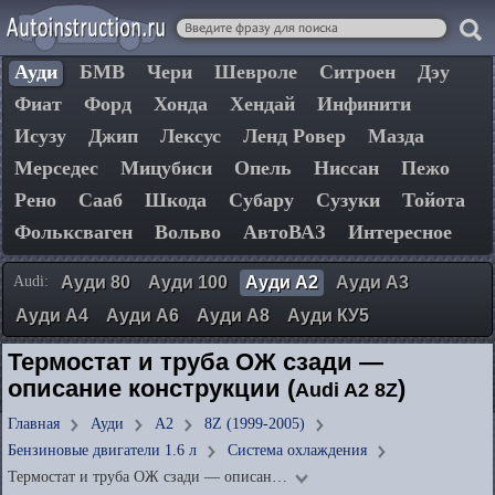
Ауди
БМВ
Чери
Шевроле
Ситроен
Дэу
Фиат
Форд
Хонда
Хендай
Инфинити
Исузу
Джип
Лексус
Ленд Ровер
Мазда
Мерседес
Мицубиси
Опель
Ниссан
Пежо
Рено
Сааб
Шкода
Субару
Сузуки
Тойота
Фольксваген
Вольво
АвтоВАЗ
Интересное
Audi:
Ауди 80
Ауди 100
Ауди А2
Ауди А3
Ауди А4
Ауди А6
Ауди А8
Ауди КУ5
Термостат и труба ОЖ сзади —
описание конструкции (
)
Audi A2 8Z
Главная
Ауди
А2
8Z (1999-2005)
Бензиновые двигатели 1.6 л
Система охлаждения
Термостат и труба ОЖ сзади — описан…