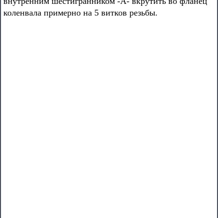
внутренним шестигранником -А- вкрутить во фланец
коленвала примерно на 5 витков резьбы.