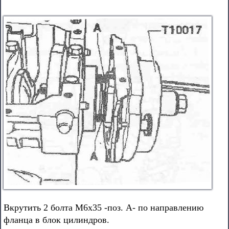
Вкрутить 2 болта М6х35 -поз. А- по направлению
фланца в блок цилиндров.