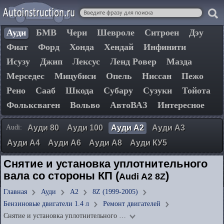
Ауди
БМВ
Чери
Шевроле
Ситроен
Дэу
Фиат
Форд
Хонда
Хендай
Инфинити
Исузу
Джип
Лексус
Ленд Ровер
Мазда
Мерседес
Мицубиси
Опель
Ниссан
Пежо
Рено
Сааб
Шкода
Субару
Сузуки
Тойота
Фольксваген
Вольво
АвтоВАЗ
Интересное
Audi:
Ауди 80
Ауди 100
Ауди А2
Ауди А3
Ауди А4
Ауди А6
Ауди А8
Ауди КУ5
Снятие и установка уплотнительного
вала со стороны КП (
)
Audi A2 8Z
Главная
Ауди
А2
8Z (1999-2005)
Бензиновые двигатели 1.4 л
Ремонт двигателей
Снятие и установка уплотнительного …