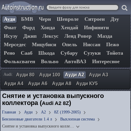
Ауди
БМВ
Чери
Шевроле
Ситроен
Дэу
Фиат
Форд
Хонда
Хендай
Инфинити
Исузу
Джип
Лексус
Ленд Ровер
Мазда
Мерседес
Мицубиси
Опель
Ниссан
Пежо
Рено
Сааб
Шкода
Субару
Сузуки
Тойота
Фольксваген
Вольво
АвтоВАЗ
Интересное
Audi:
Ауди 80
Ауди 100
Ауди А2
Ауди А3
Ауди А4
Ауди А6
Ауди А8
Ауди КУ5
Снятие и установка выпускного
коллектора (
)
Audi A2 8Z
Главная
Ауди
А2
8Z (1999-2005)
Бензиновые двигатели 1.4 л
Выхлопная система
Снятие и установка выпускного колле…