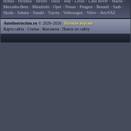
Honda
•
Hyundai
•
Infiniti
•
Isuzu
•
Jeep
•
Lexus
•
Land Rover
•
Mazda
•
Mercedes-Benz
•
Mitsubishi
•
Opel
•
Nissan
•
Peugeot
•
Renault
•
Saab
•
Skoda
•
Subaru
•
Suzuki
•
Toyota
•
Volkswagen
•
Volvo
•
AvtoVAZ
AutoInstruction.ru
© 2020–2026
|
Полная версия
Карта сайта
|
Статьи
|
Контакты
|
Поиск по сайту