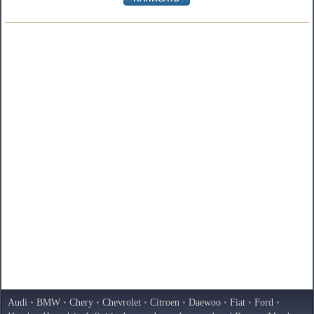
Audi
•
BMW
•
Chery
•
Chevrolet
•
Citroen
•
Daewoo
•
Fiat
•
Ford
•