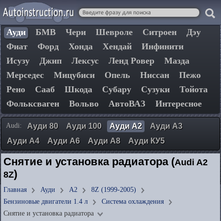
Ауди
БМВ
Чери
Шевроле
Ситроен
Дэу
Фиат
Форд
Хонда
Хендай
Инфинити
Исузу
Джип
Лексус
Ленд Ровер
Мазда
Мерседес
Мицубиси
Опель
Ниссан
Пежо
Рено
Сааб
Шкода
Субару
Сузуки
Тойота
Фольксваген
Вольво
АвтоВАЗ
Интересное
Audi:
Ауди 80
Ауди 100
Ауди А2
Ауди А3
Ауди А4
Ауди А6
Ауди А8
Ауди КУ5
Снятие и установка радиатора (
Audi A2
)
8Z
Главная
Ауди
А2
8Z (1999-2005)
Бензиновые двигатели 1.4 л
Система охлаждения
Снятие и установка радиатора