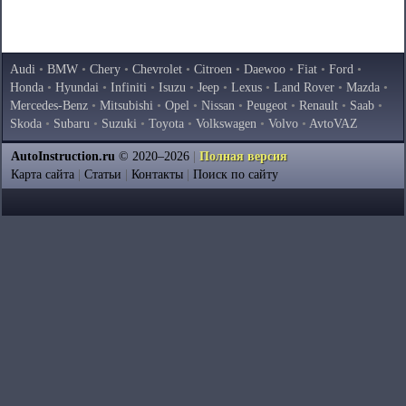
Audi
•
BMW
•
Chery
•
Chevrolet
•
Citroen
•
Daewoo
•
Fiat
•
Ford
•
Honda
•
Hyundai
•
Infiniti
•
Isuzu
•
Jeep
•
Lexus
•
Land Rover
•
Mazda
•
Mercedes-Benz
•
Mitsubishi
•
Opel
•
Nissan
•
Peugeot
•
Renault
•
Saab
•
Skoda
•
Subaru
•
Suzuki
•
Toyota
•
Volkswagen
•
Volvo
•
AvtoVAZ
AutoInstruction.ru
© 2020–2026
|
Полная версия
Карта сайта
|
Статьи
|
Контакты
|
Поиск по сайту