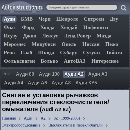
Ауди
БМВ
Чери
Шевроле
Ситроен
Дэу
Фиат
Форд
Хонда
Хендай
Инфинити
Исузу
Джип
Лексус
Ленд Ровер
Мазда
Мерседес
Мицубиси
Опель
Ниссан
Пежо
Рено
Сааб
Шкода
Субару
Сузуки
Тойота
Фольксваген
Вольво
АвтоВАЗ
Интересное
Audi:
Ауди 80
Ауди 100
Ауди А2
Ауди А3
Ауди А4
Ауди А6
Ауди А8
Ауди КУ5
Снятие и установка рычажков
переключения стеклоочистителя/
омывателя (
)
Audi A2 8Z
Главная
Ауди
А2
8Z (1999-2005)
Электрооборудование
Выключатели и переключатели