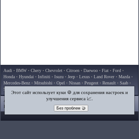
Audi
•
BMW
•
Chery
•
Chevrolet
•
Citroen
•
Daewoo
•
Fiat
•
Ford
•
Honda
•
Hyundai
•
Infiniti
•
Isuzu
•
Jeep
•
Lexus
•
Land Rover
•
Mazda
•
Mercedes-Benz
•
Mitsubishi
•
Opel
•
Nissan
•
Peugeot
•
Renault
•
Saab
•
Skoda
•
Subaru
•
Suzuki
•
Toyota
•
Volkswagen
•
Volvo
•
AvtoVAZ
Этот сайт использует куки 🍪 для сохранения настроек и
улучшения сервиса 📈.
AutoInstruction.ru
© 2020–2026
|
Полная версия
Карта сайта
|
Статьи
|
Контакты
|
Поиск по сайту
Без проблем 🤝