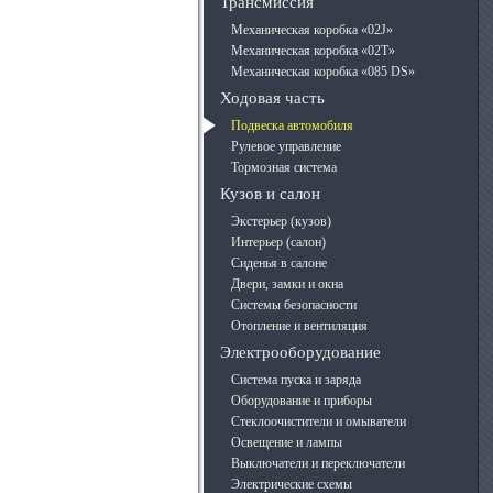
Трансмиссия
Механическая коробка «02J»
Механическая коробка «02T»
Механическая коробка «085 DS»
Ходовая часть
Подвеска автомобиля
Рулевое управление
Тормозная система
Кузов и салон
Экстерьер (кузов)
Интерьер (салон)
Сиденья в салоне
Двери, замки и окна
Системы безопасности
Отопление и вентиляция
Электрооборудование
Система пуска и заряда
Оборудование и приборы
Стеклоочистители и омыватели
Освещение и лампы
Выключатели и переключатели
Электрические схемы