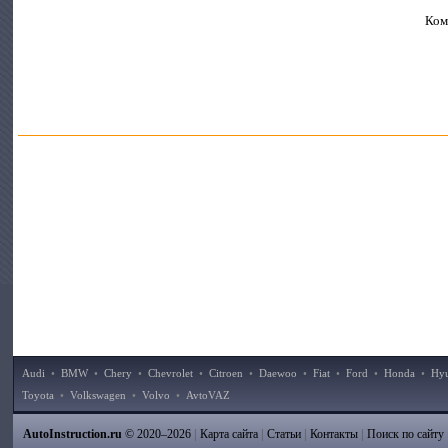
Ком
Audi
•
BMW
•
Chery
•
Chevrolet
•
Citroen
•
Daewoo
•
Fiat
•
Ford
•
Honda
•
Hy
Toyota
•
Volkswagen
•
Volvo
•
AvtoVAZ
|
|
|
|
AutoInstruction.ru
© 2020–2026
Карта сайта
Статьи
Контакты
Поиск по сайту