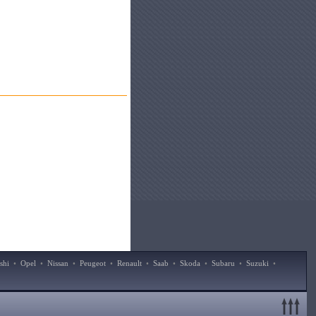
shi
•
Opel
•
Nissan
•
Peugeot
•
Renault
•
Saab
•
Skoda
•
Subaru
•
Suzuki
•