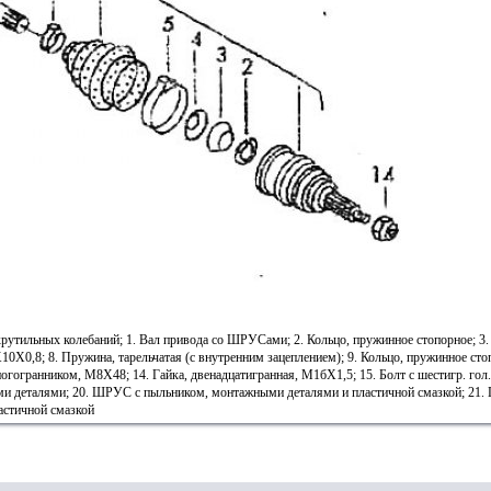
утильных колебаний; 1. Вал привода со ШРУСами; 2. Кольцо, пружинное стопорное; 3. 
0X0,8; 8. Пружина, тарельчатая (с внутренним зацеплением); 9. Кольцо, пружинное сто
ногогранником, М8Х48; 14. Гайка, двенадцатигранная, М1бХ1,5; 15. Болт с шестигр. гол.
ми деталями; 20. ШРУС с пыльником, монтажными деталями и пластичной смазкой; 2
астичной смазкой