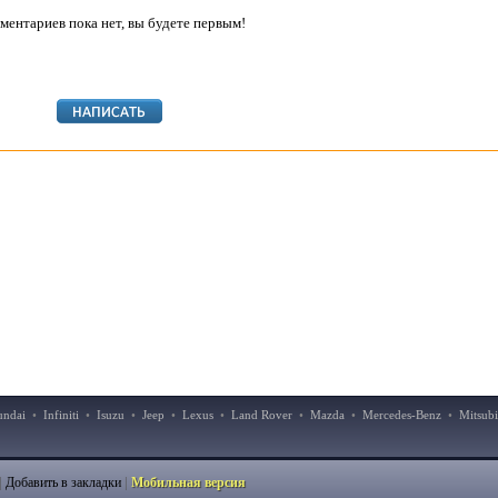
ментариев пока нет, вы будете первым!
undai
•
Infiniti
•
Isuzu
•
Jeep
•
Lexus
•
Land Rover
•
Mazda
•
Mercedes-Benz
•
Mitsubi
|
|
Добавить в закладки
Мобильная версия