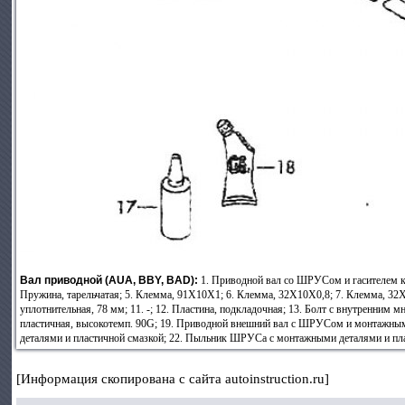
Вал приводной (AUA, BBY, BAD):
1. Приводной вал со ШРУСом и гасителем кр
Пружина, тарельчатая; 5. Клемма, 91X10X1; 6. Клемма, 32X10X0,8; 7. Клемма, 32X1
уплотнительная, 78 мм; 11. -; 12. Пластина, подкладочная; 13. Болт с внутренним м
пластичная, высокотемп. 90G; 19. Приводной внешний вал с ШРУСом и монтажны
деталями и пластичной смазкой; 22. Пыльник ШРУСа с монтажными деталями и пл
[Информация скопирована с сайта autoinstruction.ru]