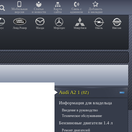
Мобильная
Статьи
Карта
Связь с
Добавить
версия
и новости
сайта
админом
в закладки
сус
Ленд Ровер
Мазда
Мерседес
Мицубиси
Опель
Ниссан
Audi A2 1
(8Z)
Информация для владельца
Введение в руководство
Техническое обслуживание
Бензиновые двигатели 1.4 л
Ремонт двигателей