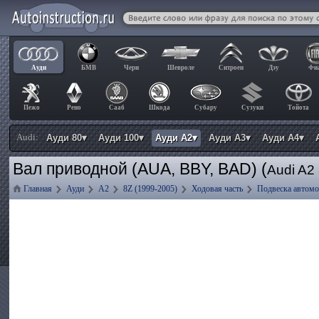
Ауди
БМВ
Чери
Шевроле
Ситроен
Дэу
Фи
Пежо
Рено
Сааб
Шкода
Субару
Сузуки
Тойота
Audi:
Ауди 80▾
Ауди 100▾
Ауди А2▾
Ауди А3▾
Ауди А4▾
Вал приводной (AUA, BBY, BAD) (
Audi A2
Главная
Ауди
А2
8Z (1999-2005)
Ходовая часть
Подвеска автом