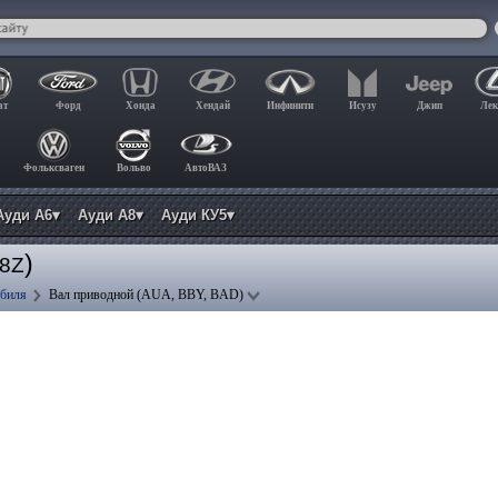
ат
Форд
Хонда
Хендай
Инфинити
Исузу
Джип
Лек
Фольксваген
Вольво
АвтоВАЗ
Ауди А6▾
Ауди А8▾
Ауди КУ5▾
)
 8Z
обиля
Вал приводной (AUA, BBY, BAD)