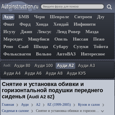
Ауди
БМВ
Чери
Шевроле
Ситроен
Дэу
Фиат
Форд
Хонда
Хендай
Инфинити
Исузу
Джип
Лексус
Ленд Ровер
Мазда
Мерседес
Мицубиси
Опель
Ниссан
Пежо
Рено
Сааб
Шкода
Субару
Сузуки
Тойота
Фольксваген
Вольво
АвтоВАЗ
Интересное
Audi:
Ауди 80
Ауди 100
Ауди А2
Ауди А3
Ауди А4
Ауди А6
Ауди А8
Ауди КУ5
Снятие и установка обивки и
горизонтальной подушки переднего
сиденья (
)
Audi A2 8Z
Главная
Ауди
А2
8Z (1999-2005)
Кузов и салон
Сиденья в салоне
Снятие и установка обивки и горизон…