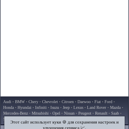
Audi
•
BMW
•
Chery
•
Chevrolet
•
Citroen
•
Daewoo
•
Fiat
•
Ford
•
Honda
•
Hyundai
•
Infiniti
•
Isuzu
•
Jeep
•
Lexus
•
Land Rover
•
Mazda
•
Mercedes-Benz
•
Mitsubishi
•
Opel
•
Nissan
•
Peugeot
•
Renault
•
Saab
•
Skoda
•
Subaru
•
Suzuki
•
Toyota
•
Volkswagen
•
Volvo
•
AvtoVAZ
Этот сайт использует куки 🍪 для сохранения настроек и
улучшения сервиса 📈.