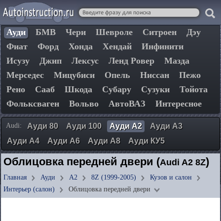
Ауди
БМВ
Чери
Шевроле
Ситроен
Дэу
Фиат
Форд
Хонда
Хендай
Инфинити
Исузу
Джип
Лексус
Ленд Ровер
Мазда
Мерседес
Мицубиси
Опель
Ниссан
Пежо
Рено
Сааб
Шкода
Субару
Сузуки
Тойота
Фольксваген
Вольво
АвтоВАЗ
Интересное
Audi:
Ауди 80
Ауди 100
Ауди А2
Ауди А3
Ауди А4
Ауди А6
Ауди А8
Ауди КУ5
Облицовка передней двери (
)
Audi A2 8Z
Главная
Ауди
А2
8Z (1999-2005)
Кузов и салон
Интерьер (салон)
Облицовка передней двери