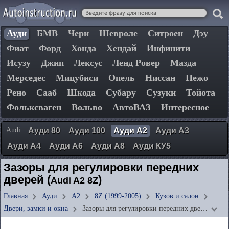
Ауди
БМВ
Чери
Шевроле
Ситроен
Дэу
Фиат
Форд
Хонда
Хендай
Инфинити
Исузу
Джип
Лексус
Ленд Ровер
Мазда
Мерседес
Мицубиси
Опель
Ниссан
Пежо
Рено
Сааб
Шкода
Субару
Сузуки
Тойота
Фольксваген
Вольво
АвтоВАЗ
Интересное
Audi:
Ауди 80
Ауди 100
Ауди А2
Ауди А3
Ауди А4
Ауди А6
Ауди А8
Ауди КУ5
Зазоры для регулировки передних
дверей (
)
Audi A2 8Z
Главная
Ауди
А2
8Z (1999-2005)
Кузов и салон
Двери, замки и окна
Зазоры для регулировки передних две…