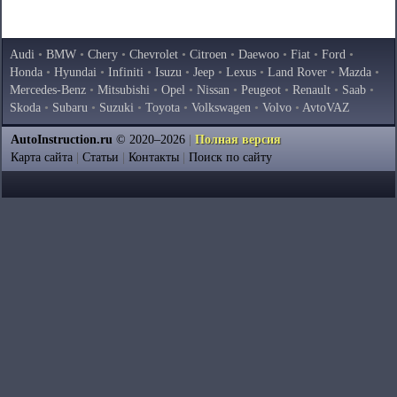
Audi
•
BMW
•
Chery
•
Chevrolet
•
Citroen
•
Daewoo
•
Fiat
•
Ford
•
Honda
•
Hyundai
•
Infiniti
•
Isuzu
•
Jeep
•
Lexus
•
Land Rover
•
Mazda
•
Mercedes-Benz
•
Mitsubishi
•
Opel
•
Nissan
•
Peugeot
•
Renault
•
Saab
•
Skoda
•
Subaru
•
Suzuki
•
Toyota
•
Volkswagen
•
Volvo
•
AvtoVAZ
AutoInstruction.ru
© 2020–2026
|
Полная версия
Карта сайта
|
Статьи
|
Контакты
|
Поиск по сайту