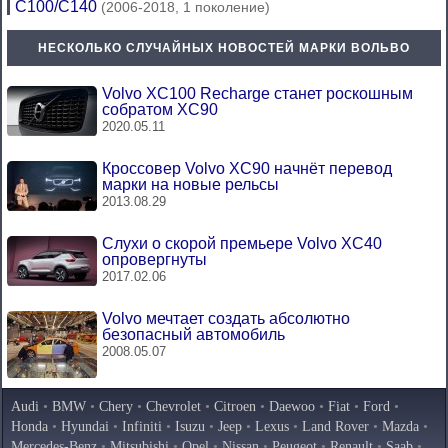
С100/С140
(2006-2018, 1 поколение)
НЕСКОЛЬКО СЛУЧАЙНЫХ НОВОСТЕЙ МАРКИ ВОЛЬВО
Volvo XC100 Recharge станет роскошным
собратом XC90
2020.05.11
Кроссовер Volvo XC90 начнёт перевод
марки на новые рельсы
2013.08.29
Слухи о скорой премьере Volvo XC40
опровергнуты
2017.02.06
Volvo мечтает создать абсолютно
безопасный автомобиль
2008.05.07
Audi
•
BMW
•
Chery
•
Chevrolet
•
Citroen
•
Daewoo
•
Fiat
•
Ford
•
Honda
•
Hyundai
•
Infiniti
•
Isuzu
•
Jeep
•
Lexus
•
Land Rover
•
Mazda
•
Mercedes-Benz
•
Mitsubishi
•
Opel
•
Nissan
•
Peugeot
•
Renault
•
Saab
•