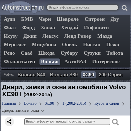
Ауди
БМВ
Чери
Шевроле
Ситроен
Дэу
Фиат
Форд
Хонда
Хендай
Инфинити
Исузу
Джип
Лексус
Ленд Ровер
Мазда
Мерседес
Мицубиси
Опель
Ниссан
Пежо
Рено
Сааб
Шкода
Субару
Сузуки
Тойота
Фольксваген
Вольво
АвтоВАЗ
Интересное
Volvo:
Вольво S40
Вольво S80
ХС90
200 Серия
Двери, замки и окна автомобиля Volvo
XC90 I
(2002-2015)
Главная
Вольво
ХС90
1 (2002-2015)
Кузов и салон
Двери, замки и окна