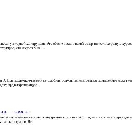
шасси унитарной конструкции. Это обеспечивает низкий центр тяжести, хорошую курсо
трукцию, что и кузов V70....
ант А При поддомкрачивании автомобиля должны использоваться приведенные ниже гне
адку, предотвращающую...
ога — замена
ыло легче заново выровнять внутренние компоненты. Определите степень повреждения
 на иллюстрации. Не...