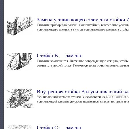
Замена усиливающего элемента стойки 
Снимите приборную панель. Сошлифуйте и высверлите усили
усиливающего элемента внутри усиливающего элемента стойки
Стойка В — замена
Снимите компоненты. Вытяните поврежденную секцию, чтобы б
соответствующей точке. Рекомендуемые точки отреза отмечены
Внутренняя стойка В и усиливающий эл
Усиливающий элемент стойки В изготовлен из БОРСОДЕРЖАЩЕЙ
усиливающий элемент должны заменяться вместе, их чрезвычай
Стойка С — замена