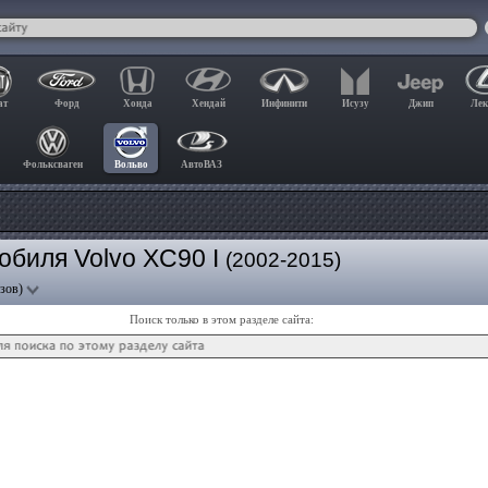
ат
Форд
Хонда
Хендай
Инфинити
Исузу
Джип
Лек
Фольксваген
Вольво
АвтоВАЗ
обиля Volvo XC90 I
(2002-2015)
узов)
Поиск только в этом разделе сайта: