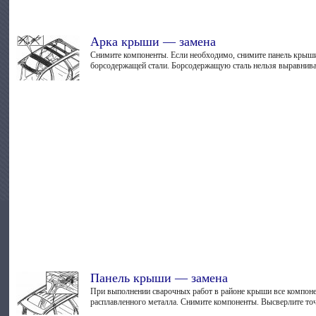
Арка крыши — замена
Снимите компоненты. Если необходимо, снимите панель крыш
борсодержащей стали. Борсодержащую сталь нельзя выравнивать
Панель крыши — замена
При выполнении сварочных работ в районе крыши все компоне
расплавленного металла. Снимите компоненты. Высверлите точ