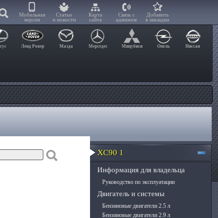
Мобильная
Статьи
Карта
Связь с
Добавить
версия
и новости
сайта
админом
в закладки
сус
Ленд Ровер
Мазда
Мерседес
Мицубиси
Опель
Ниссан
XC90 1
Информация для владельца
Руководство по эксплуатации
Двигатель и системы
Бензиновые двигатели 2.5 л
Бензиновые двигатели 2.9 л