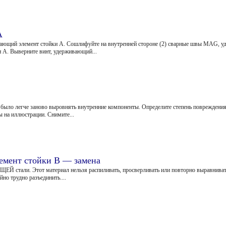
А
вающий элемент стойки А. Сошлифуйте на внутренней стороне (2) сварные швы MAG, 
 А. Выверните винт, удерживающий...
ыло легче заново выровнять внутренние компоненты. Определите степень повреждения
 на иллюстрации. Снимите...
емент стойки В — замена
 стали. Этот материал нельзя распиливать, просверливать или повторно выравнивать
но трудно разъединить....