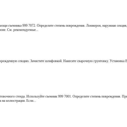
щи съемника 999 7072. Определите степень повреждения. Лонжерон, наружная секция,
оне. См. рекомендуемые...
режденную секцию. Зачистите шлифовкой. Нанесите сварочную грунтовку. Установка В
овочного стенда. Используйте съемник 999 7001. Определите степень повреждения. Пр
 на иллюстрации. Если...