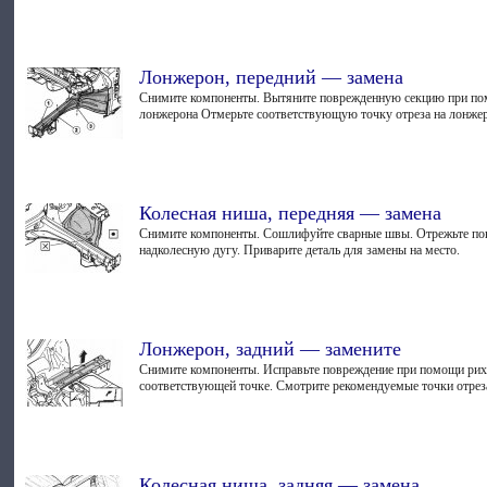
Лонжерон, передний — замена
Снимите компоненты. Вытяните поврежденную секцию при помо
лонжерона Отмерьте соответствующую точку отреза на лонжер
Колесная ниша, передняя — замена
Снимите компоненты. Сошлифуйте сварные швы. Отрежьте пов
надколесную дугу. Приварите деталь для замены на место.
Лонжерон, задний — замените
Снимите компоненты. Исправьте повреждение при помощи рихт
соответствующей точке. Смотрите рекомендуемые точки отреза
Колесная ниша, задняя — замена