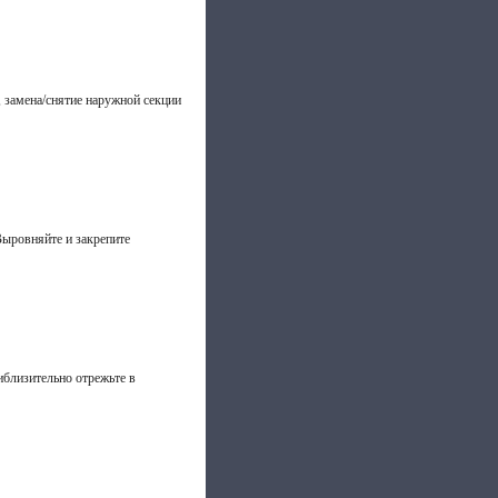
 замена/снятие наружной секции
ыровняйте и закрепите
иблизительно отрежьте в