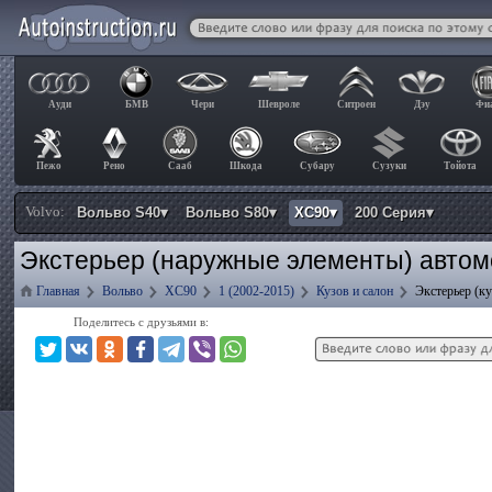
Ауди
БМВ
Чери
Шевроле
Ситроен
Дэу
Фи
Пежо
Рено
Сааб
Шкода
Субару
Сузуки
Тойота
Volvo:
Вольво S40▾
Вольво S80▾
ХС90▾
200 Серия▾
Экстерьер (наружные элементы) автом
Главная
Вольво
ХС90
1 (2002-2015)
Кузов и салон
Экстерьер (к
Поделитесь с друзьями в: