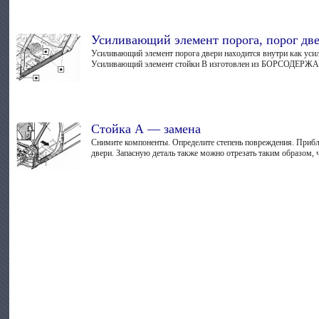
Усиливающий элемент порога, порог дв
Усиливающий элемент порога двери находится внутри как усил
Усиливающий элемент стойки В изготовлен из БОРСОДЕРЖАЩЕ
Стойка А — замена
Снимите компоненты. Определите степень повреждения. Прибл
двери. Запасную деталь также можно отрезать таким образом, 