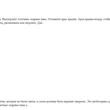
и. Высверлите точечные сварные швы. Отожмите арку крыши. Арка крыши между стойк
, распиливать или сверлить. Для...
нты, которые не были сняты, и салон должны быть надежно накрыты. Это необходимо дл
ечные сварные швы у...