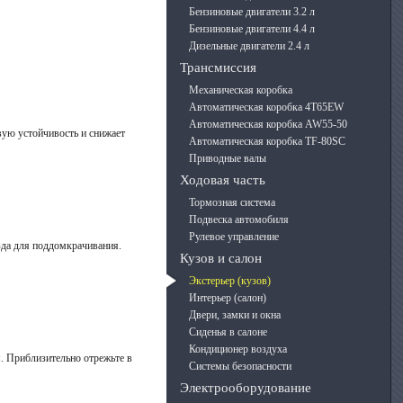
Бензиновые двигатели 3.2 л
Бензиновые двигатели 4.4 л
Дизельные двигатели 2.4 л
Трансмиссия
Механическая коробка
Автоматическая коробка 4T65EW
Автоматическая коробка AW55-50
вую устойчивость и снижает
Автоматическая коробка TF-80SC
Приводные валы
Ходовая часть
Тормозная система
Подвеска автомобиля
Рулевое управление
зда для поддомкрачивания.
Кузов и салон
Экстерьер (кузов)
Интерьер (салон)
Двери, замки и окна
Сиденья в салоне
Кондиционер воздуха
. Приблизительно отрежьте в
Системы безопасности
Электрооборудование