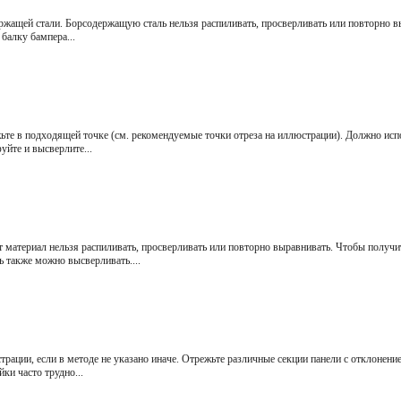
ержащей стали. Борсодержащую сталь нельзя распиливать, просверливать или повторно 
балку бампера...
те в подходящей точке (см. рекомендуемые точки отреза на иллюстрации). Должно испо
йте и высверлите...
атериал нельзя распиливать, просверливать или повторно выравнивать. Чтобы получи
 также можно высверливать....
рации, если в методе не указано иначе. Отрежьте различные секции панели с отклонен
ки часто трудно...