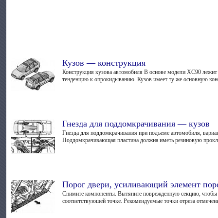
Кузов — конструкция
Конструкция кузова автомобиля В основе модели ХС90 лежит 
тенденцию к опрокидыванию. Кузов имеет ту же основную конс
Гнезда для поддомкрачивания — кузов
Гнезда для поддомкрачивания при подъеме автомобиля, вари
Поддомкрачивающая пластина должна иметь резиновую прокл
Порог двери, усиливающий элемент пор
Снимите компоненты. Вытяните поврежденную секцию, чтобы б
соответствующей точке. Рекомендуемые точки отреза отмечены