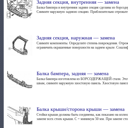
Задняя секция, внутренняя — замена
Балка бампера и внутренняя задняя секция сделаны из борсод
Снимите наружную заднюю секцию. Приблизительно отрежьте 
Задняя секция, наружная — замена
Снимите компоненты. Определите степень повреждения. Отрежь
ограничить окрашенные поверхности на заднем крыле. Сошлифу
Балка бампера, задняя — замена
Балка бампера изготовлена из БОРСОДЕРЖАЩЕЙ стали. Этот м
швам, снимите наружную хвостовую панель. Хвостовую панель
Балка крыши/сторона крыши — замена
Стойки крыши должны быть соединены, как показано на иллюст
замене всех стоек крыши. С = минимум 50 мм. При замене стой