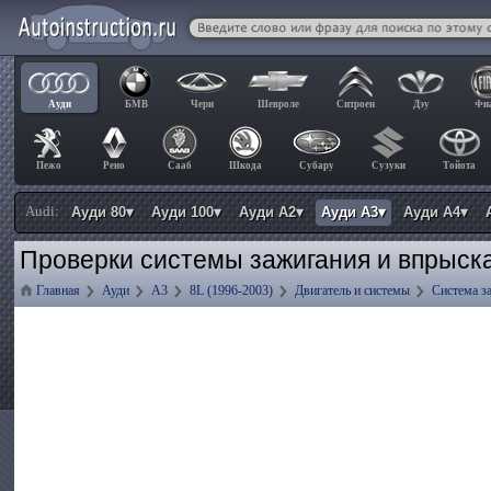
Ауди
БМВ
Чери
Шевроле
Ситроен
Дэу
Фи
Пежо
Рено
Сааб
Шкода
Субару
Сузуки
Тойота
Audi:
Ауди 80▾
Ауди 100▾
Ауди А2▾
Ауди А3▾
Ауди А4▾
Проверки системы зажигания и впрыска
Главная
Ауди
А3
8L (1996-2003)
Двигатель и системы
Система з