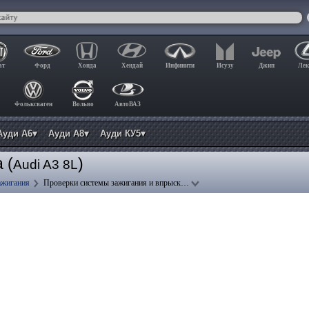
ат
Форд
Хонда
Хендай
Инфинити
Исузу
Джип
Лек
Фольксваген
Вольво
АвтоВАЗ
Ауди А6▾
Ауди А8▾
Ауди КУ5▾
 (
)
Audi A3 8L
ажигания
Проверки системы зажигания и впрыск…