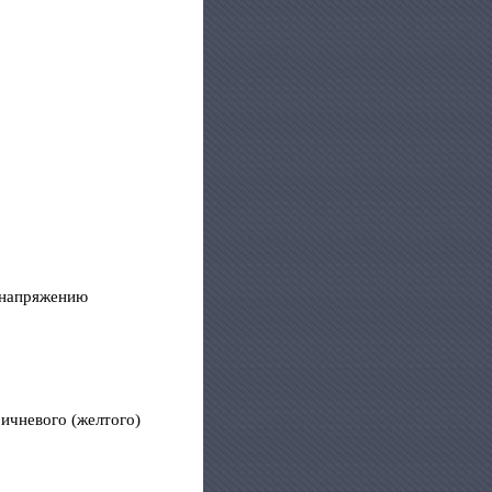
ь напряжению
ричневого (желтого)