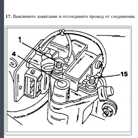
17.
Выключите зажигание и отсоедините провод от соединения.