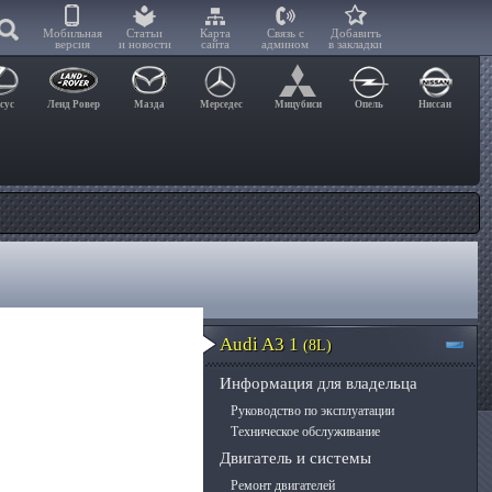
Мобильная
Статьи
Карта
Связь с
Добавить
версия
и новости
сайта
админом
в закладки
сус
Ленд Ровер
Мазда
Мерседес
Мицубиси
Опель
Ниссан
Audi A3 1
(8L)
Информация для владельца
Руководство по эксплуатации
Техническое обслуживание
Двигатель и системы
Ремонт двигателей