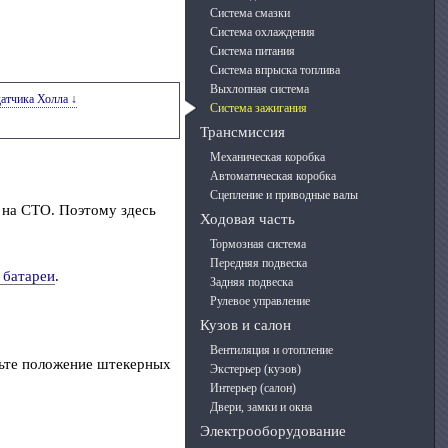
Система смазки
Система охлаждения
Система питания
Система впрыска топлива
Выхлопная система
датчика Холла ↓
Система зажигания
Трансмиссия
Механическая коробка
Автоматическая коробка
Сцепление и приводные валы
 на СТО. Поэтому здесь
Ходовая часть
Тормозная система
Передняя подвеска
 батареи
.
Задняя подвеска
Рулевое управление
Кузов и салон
Вентиляция и отопление
рьте положение штекерных
Экстерьер (кузов)
Интерьер (салон)
Двери, замки и окна
Электрооборудование