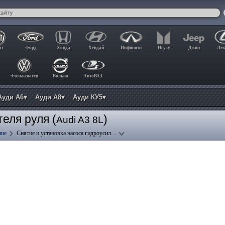
ат
Форд
Хонда
Хендай
Инфинити
Исузу
Джип
Лек
Фольксваген
Вольво
АвтоВАЗ
Ауди А6▾
Ауди А8▾
Ауди КУ5▾
еля руля (
)
Audi A3 8L
ние
Снятие и установка насоса гидроусил…