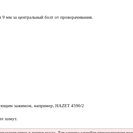
 9 мм за центральный болт от проворачивания.
твующим зажимом, например, HAZET 4590/2
те хомут.
опадания грязи в контур масла. Для защиты закройте присоединения п