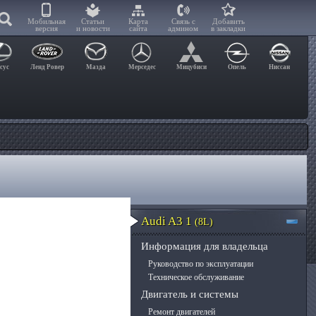
Мобильная
Статьи
Карта
Связь с
Добавить
версия
и новости
сайта
админом
в закладки
сус
Ленд Ровер
Мазда
Мерседес
Мицубиси
Опель
Ниссан
Audi A3 1
(8L)
Информация для владельца
Руководство по эксплуатации
Техническое обслуживание
Двигатель и системы
Ремонт двигателей