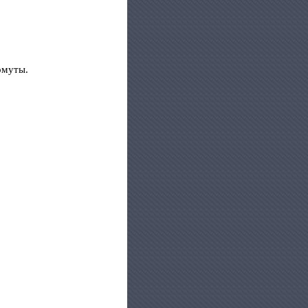
омуты.