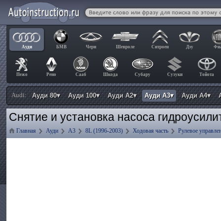
Ауди
БМВ
Чери
Шевроле
Ситроен
Дэу
Фи
Пежо
Рено
Сааб
Шкода
Субару
Сузуки
Тойота
Audi:
Ауди 80▾
Ауди 100▾
Ауди А2▾
Ауди А3▾
Ауди А4▾
Снятие и установка насоса гидроусилит
Главная
Ауди
А3
8L (1996-2003)
Ходовая часть
Рулевое управле