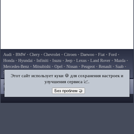
Audi
•
BMW
•
Chery
•
Chevrolet
•
Citroen
•
Daewoo
•
Fiat
•
Ford
•
Honda
•
Hyundai
•
Infiniti
•
Isuzu
•
Jeep
•
Lexus
•
Land Rover
•
Mazda
•
Mercedes-Benz
•
Mitsubishi
•
Opel
•
Nissan
•
Peugeot
•
Renault
•
Saab
•
Skoda
•
Subaru
•
Suzuki
•
Toyota
•
Volkswagen
•
Volvo
•
AvtoVAZ
Этот сайт использует куки 🍪 для сохранения настроек и
улучшения сервиса 📈.
AutoInstruction.ru
© 2020–2026
|
Полная версия
Карта сайта
|
Статьи
|
Контакты
|
Поиск по сайту
Без проблем 🤝