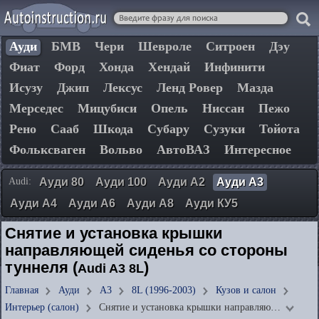
Ауди
БМВ
Чери
Шевроле
Ситроен
Дэу
Фиат
Форд
Хонда
Хендай
Инфинити
Исузу
Джип
Лексус
Ленд Ровер
Мазда
Мерседес
Мицубиси
Опель
Ниссан
Пежо
Рено
Сааб
Шкода
Субару
Сузуки
Тойота
Фольксваген
Вольво
АвтоВАЗ
Интересное
Audi:
Ауди 80
Ауди 100
Ауди А2
Ауди А3
Ауди А4
Ауди А6
Ауди А8
Ауди КУ5
Снятие и установка крышки
направляющей сиденья со стороны
туннеля (
)
Audi A3 8L
Главная
Ауди
А3
8L (1996-2003)
Кузов и салон
Интерьер (салон)
Снятие и установка крышки направляю…