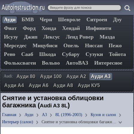
Ауди
БМВ
Чери
Шевроле
Ситроен
Дэу
Фиат
Форд
Хонда
Хендай
Инфинити
Исузу
Джип
Лексус
Ленд Ровер
Мазда
Мерседес
Мицубиси
Опель
Ниссан
Пежо
Рено
Сааб
Шкода
Субару
Сузуки
Тойота
Фольксваген
Вольво
АвтоВАЗ
Интересное
Audi:
Ауди 80
Ауди 100
Ауди А2
Ауди А3
Ауди А4
Ауди А6
Ауди А8
Ауди КУ5
Снятие и установка облицовки
багажника (
)
Audi A3 8L
Главная
Ауди
А3
8L (1996-2003)
Кузов и салон
Интерьер (салон)
Снятие и установка облицовки багажн…