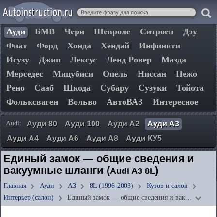
Ауди
БМВ
Чери
Шевроле
Ситроен
Дэу
Фиат
Форд
Хонда
Хендай
Инфинити
Исузу
Джип
Лексус
Ленд Ровер
Мазда
Мерседес
Мицубиси
Опель
Ниссан
Пежо
Рено
Сааб
Шкода
Субару
Сузуки
Тойота
Фольксваген
Вольво
АвтоВАЗ
Интересное
Audi:
Ауди 80
Ауди 100
Ауди А2
Ауди А3
Ауди А4
Ауди А6
Ауди А8
Ауди КУ5
Единый замок — общие сведения и
вакуумные шланги (
)
Audi A3 8L
Главная
Ауди
А3
8L (1996-2003)
Кузов и салон
Интерьер (салон)
Единый замок — общие сведения и вак…