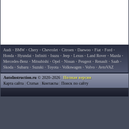
Audi
•
BMW
•
Chery
•
Chevrolet
•
Citroen
•
Daewoo
•
Fiat
•
Ford
•
Honda
•
Hyundai
•
Infiniti
•
Isuzu
•
Jeep
•
Lexus
•
Land Rover
•
Mazda
•
Mercedes-Benz
•
Mitsubishi
•
Opel
•
Nissan
•
Peugeot
•
Renault
•
Saab
•
Skoda
•
Subaru
•
Suzuki
•
Toyota
•
Volkswagen
•
Volvo
•
AvtoVAZ
AutoInstruction.ru
© 2020–2026
|
Полная версия
Карта сайта
|
Статьи
|
Контакты
|
Поиск по сайту