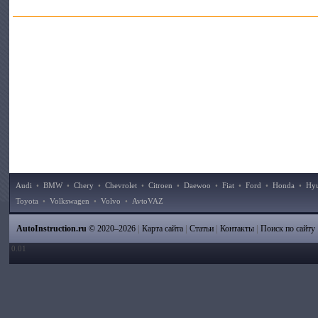
Audi
•
BMW
•
Chery
•
Chevrolet
•
Citroen
•
Daewoo
•
Fiat
•
Ford
•
Honda
•
Hy
Toyota
•
Volkswagen
•
Volvo
•
AvtoVAZ
|
|
|
|
AutoInstruction.ru
© 2020–2026
Карта сайта
Статьи
Контакты
Поиск по сайту
0.01