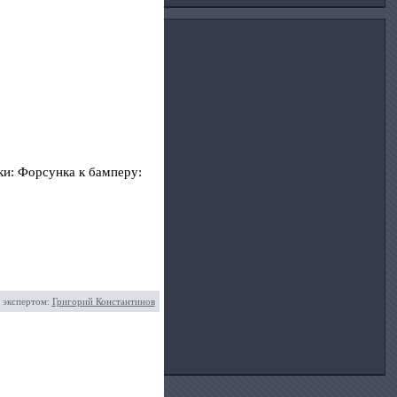
ки: Форсунка к бамперу:
 экспертом:
Григорий Константинов