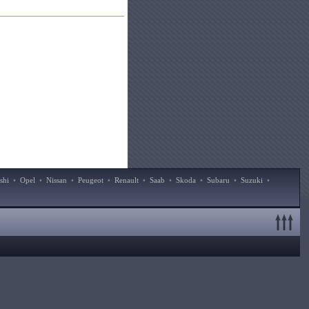
shi
•
Opel
•
Nissan
•
Peugeot
•
Renault
•
Saab
•
Skoda
•
Subaru
•
Suzuki
•