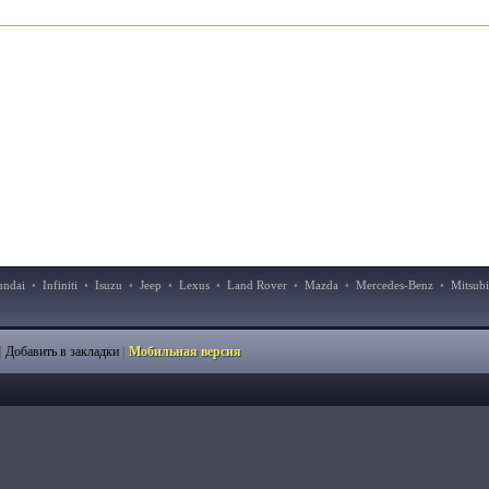
undai
•
Infiniti
•
Isuzu
•
Jeep
•
Lexus
•
Land Rover
•
Mazda
•
Mercedes-Benz
•
Mitsubi
|
|
Добавить в закладки
Мобильная версия