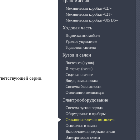
Трансмиссия
Механическая коробка «02J»
Механическая коробка «02T»
Механическая коробка «085 DS»
Ходовая часть
Подвеска автомобиля
Рулевое управление
Тормозная система
Кузов и салон
Экстерьер (кузов)
Интерьер (салон)
Сиденья в салоне
ответствующей серии.
Двери, замки и окна
Системы безопасности
Отопление и вентиляция
Электрооборудование
Система пуска и заряда
Оборудование и приборы
Стеклоочистители и омыватели
Освещение и лампы
Выключатели и переключатели
Электрические схемы