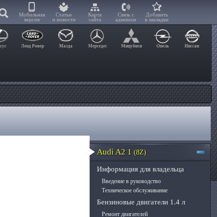
Мобильная
Статьи
Карта
Связь с
Добавить
версия
и новости
сайта
админом
в закладки
сус
Ленд Ровер
Мазда
Мерседес
Мицубиси
Опель
Ниссан
Audi A2 1
(8Z)
Информация для владельца
Введение в руководство
Техническое обслуживание
Бензиновые двигатели 1.4 л
Ремонт двигателей