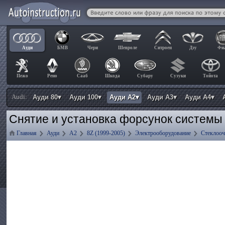
Ауди
БМВ
Чери
Шевроле
Ситроен
Дэу
Фи
Пежо
Рено
Сааб
Шкода
Субару
Сузуки
Тойота
Audi:
Ауди 80▾
Ауди 100▾
Ауди А2▾
Ауди А3▾
Ауди А4▾
Снятие и установка форсунок системы 
Главная
Ауди
А2
8Z (1999-2005)
Электрооборудование
Стеклооч