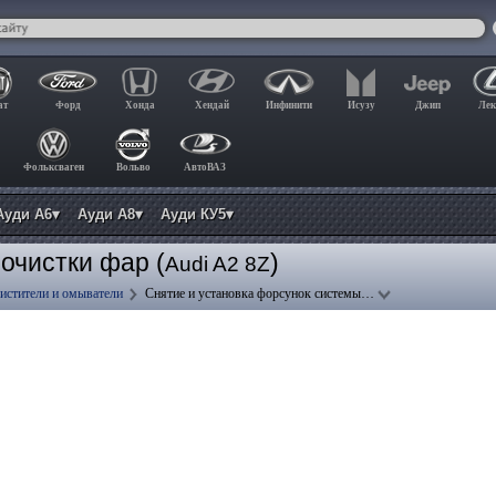
ат
Форд
Хонда
Хендай
Инфинити
Исузу
Джип
Лек
Фольксваген
Вольво
АвтоВАЗ
Ауди А6▾
Ауди А8▾
Ауди КУ5▾
очистки фар (
)
Audi A2 8Z
истители и омыватели
Снятие и установка форсунок системы…