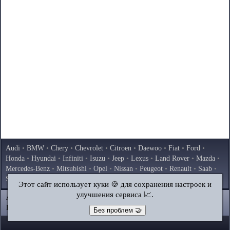
Audi
•
BMW
•
Chery
•
Chevrolet
•
Citroen
•
Daewoo
•
Fiat
•
Ford
•
Honda
•
Hyundai
•
Infiniti
•
Isuzu
•
Jeep
•
Lexus
•
Land Rover
•
Mazda
•
Mercedes-Benz
•
Mitsubishi
•
Opel
•
Nissan
•
Peugeot
•
Renault
•
Saab
•
Skoda
•
Subaru
•
Suzuki
•
Toyota
•
Volkswagen
•
Volvo
•
AvtoVAZ
Этот сайт использует куки 🍪 для сохранения настроек и
улучшения сервиса 📈.
AutoInstruction.ru
© 2020–2026
|
Полная версия
Карта сайта
|
Статьи
|
Контакты
|
Поиск по сайту
Без проблем 🤝