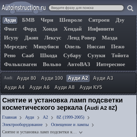
Ауди
БМВ
Чери
Шевроле
Ситроен
Дэу
Фиат
Форд
Хонда
Хендай
Инфинити
Исузу
Джип
Лексус
Ленд Ровер
Мазда
Мерседес
Мицубиси
Опель
Ниссан
Пежо
Рено
Сааб
Шкода
Субару
Сузуки
Тойота
Фольксваген
Вольво
АвтоВАЗ
Интересное
Audi:
Ауди 80
Ауди 100
Ауди А2
Ауди А3
Ауди А4
Ауди А6
Ауди А8
Ауди КУ5
Снятие и установка ламп подсветки
косметического зеркала (
)
Audi A2 8Z
Главная
Ауди
А2
8Z (1999-2005)
Электрооборудование
Освещение и лампы
Снятие и установка ламп подсветки к…