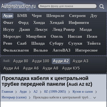
Ауди
БМВ
Чери
Шевроле
Ситроен
Дэу
Фиат
Форд
Хонда
Хендай
Инфинити
Исузу
Джип
Лексус
Ленд Ровер
Мазда
Мерседес
Мицубиси
Опель
Ниссан
Пежо
Рено
Сааб
Шкода
Субару
Сузуки
Тойота
Фольксваген
Вольво
АвтоВАЗ
Интересное
Audi:
Ауди 80
Ауди 100
Ауди А2
Ауди А3
Ауди А4
Ауди А6
Ауди А8
Ауди КУ5
Прокладка кабеля к центральной
трубке передней панели (
)
Audi A2 8Z
Главная
Ауди
А2
8Z (1999-2005)
Кузов и салон
Интерьер (салон)
Прокладка кабеля к центральной труб…