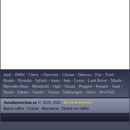
Audi
•
BMW
•
Chery
•
Chevrolet
•
Citroen
•
Daewoo
•
Fiat
•
Ford
•
Honda
•
Hyundai
•
Infiniti
•
Isuzu
•
Jeep
•
Lexus
•
Land Rover
•
Mazda
•
Mercedes-Benz
•
Mitsubishi
•
Opel
•
Nissan
•
Peugeot
•
Renault
•
Saab
•
Skoda
•
Subaru
•
Suzuki
•
Toyota
•
Volkswagen
•
Volvo
•
AvtoVAZ
AutoInstruction.ru
© 2020–2026
|
Полная версия
Карта сайта
|
Статьи
|
Контакты
|
Поиск по сайту