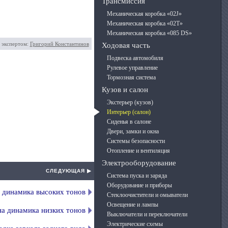
Трансмиссия
Механическая коробка «02J»
Механическая коробка «02T»
Механическая коробка «085 DS»
 экспертом:
Григорий Константинов
Ходовая часть
Подвеска автомобиля
Рулевое управление
Тормозная система
Кузов и салон
Экстерьер (кузов)
Интерьер (салон)
Сиденья в салоне
Двери, замки и окна
Системы безопасности
Отопление и вентиляция
Электрооборудование
СЛЕДУЮЩАЯ ▶
Система пуска и заряда
Оборудование и приборы
а динамика высоких тонов
Стеклоочистители и омыватели
Освещение и лампы
на динамика низких тонов
Выключатели и переключатели
Электрические схемы