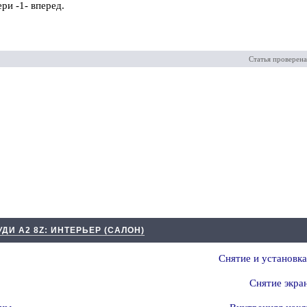
ри -1- вперед.
Статья проверена
УДИ А2 8Z: ИНТЕРЬЕР (САЛОН)
Снятие и установк
Снятие экра