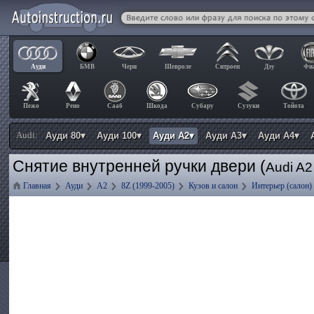
Ауди
БМВ
Чери
Шевроле
Ситроен
Дэу
Фи
Пежо
Рено
Сааб
Шкода
Субару
Сузуки
Тойота
Audi:
Ауди 80▾
Ауди 100▾
Ауди А2▾
Ауди А3▾
Ауди А4▾
Снятие внутренней ручки двери (
Audi A2
Главная
Ауди
А2
8Z (1999-2005)
Кузов и салон
Интерьер (салон)