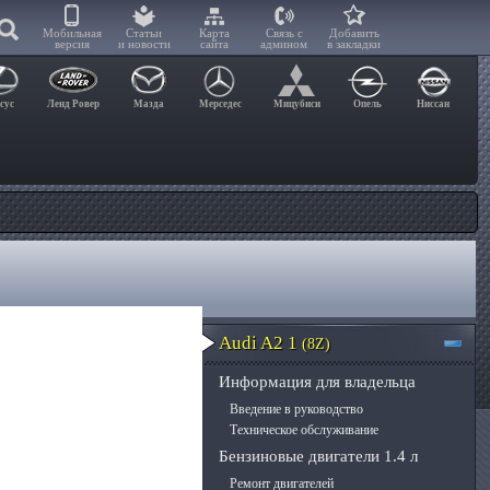
Мобильная
Статьи
Карта
Связь с
Добавить
версия
и новости
сайта
админом
в закладки
сус
Ленд Ровер
Мазда
Мерседес
Мицубиси
Опель
Ниссан
Audi A2 1
(8Z)
Информация для владельца
Введение в руководство
Техническое обслуживание
Бензиновые двигатели 1.4 л
Ремонт двигателей