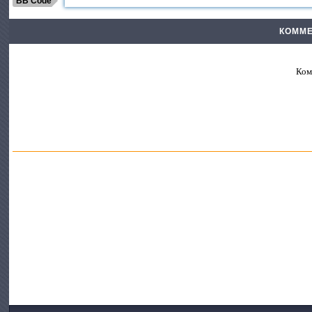
BB Code
КОММЕ
Ком