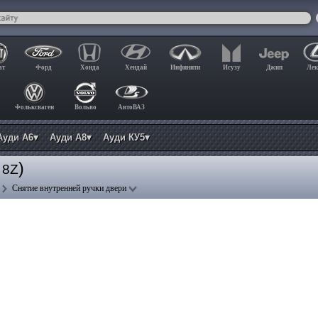
ат
Форд
Хонда
Хендай
Инфинити
Исузу
Джип
Лек
Фольксваген
Вольво
АвтоВАЗ
Ауди А6▾
Ауди А8▾
Ауди КУ5▾
)
 8Z
Снятие внутренней ручки двери