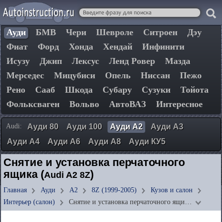
Ауди
БМВ
Чери
Шевроле
Ситроен
Дэу
Фиат
Форд
Хонда
Хендай
Инфинити
Исузу
Джип
Лексус
Ленд Ровер
Мазда
Мерседес
Мицубиси
Опель
Ниссан
Пежо
Рено
Сааб
Шкода
Субару
Сузуки
Тойота
Фольксваген
Вольво
АвтоВАЗ
Интересное
Audi:
Ауди 80
Ауди 100
Ауди А2
Ауди А3
Ауди А4
Ауди А6
Ауди А8
Ауди КУ5
Снятие и установка перчаточного
ящика (
)
Audi A2 8Z
Главная
Ауди
А2
8Z (1999-2005)
Кузов и салон
Интерьер (салон)
Снятие и установка перчаточного ящи…