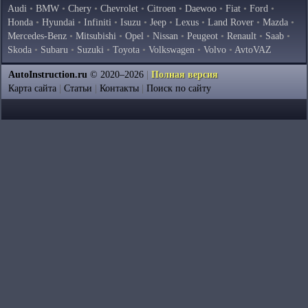
Audi
•
BMW
•
Chery
•
Chevrolet
•
Citroen
•
Daewoo
•
Fiat
•
Ford
•
Honda
•
Hyundai
•
Infiniti
•
Isuzu
•
Jeep
•
Lexus
•
Land Rover
•
Mazda
•
Mercedes-Benz
•
Mitsubishi
•
Opel
•
Nissan
•
Peugeot
•
Renault
•
Saab
•
Skoda
•
Subaru
•
Suzuki
•
Toyota
•
Volkswagen
•
Volvo
•
AvtoVAZ
AutoInstruction.ru
© 2020–2026
|
Полная версия
Карта сайта
|
Статьи
|
Контакты
|
Поиск по сайту