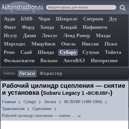
Ауди
БМВ
Чери
Шевроле
Ситроен
Дэу
Фиат
Форд
Хонда
Хендай
Инфинити
Исузу
Джип
Лексус
Ленд Ровер
Мазда
Мерседес
Мицубиси
Опель
Ниссан
Пежо
Рено
Сааб
Шкода
Субару
Сузуки
Тойота
Фольксваген
Вольво
АвтоВАЗ
Интересное
Subaru:
Легаси
Форестер
Рабочий цилиндр сцепления — снятие
и установка (
)
Subaru Legacy 1
«BC/BJ/BF»
Главная
Субару
Легаси
BC/BJ/BF (1989-1994)
Трансмиссия
Сцепление
Рабочий цилиндр сцепления — снятие …