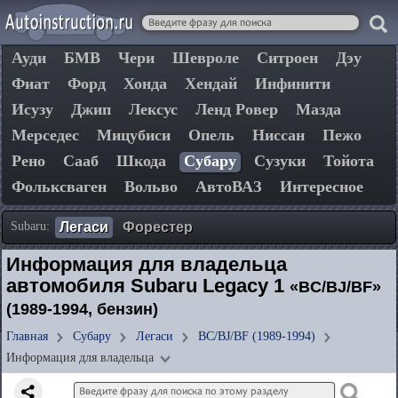
Ауди
БМВ
Чери
Шевроле
Ситроен
Дэу
Фиат
Форд
Хонда
Хендай
Инфинити
Исузу
Джип
Лексус
Ленд Ровер
Мазда
Мерседес
Мицубиси
Опель
Ниссан
Пежо
Рено
Сааб
Шкода
Субару
Сузуки
Тойота
Фольксваген
Вольво
АвтоВАЗ
Интересное
Subaru:
Легаси
Форестер
Информация для владельца
автомобиля Subaru Legacy 1
«BC/BJ/BF»
(1989-1994, бензин)
Главная
Субару
Легаси
BC/BJ/BF (1989-1994)
Информация для владельца