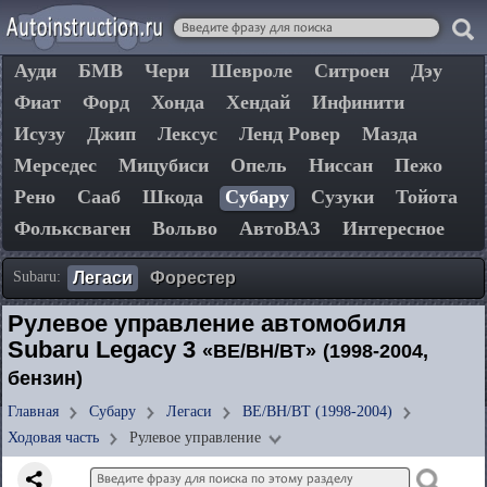
Ауди
БМВ
Чери
Шевроле
Ситроен
Дэу
Фиат
Форд
Хонда
Хендай
Инфинити
Исузу
Джип
Лексус
Ленд Ровер
Мазда
Мерседес
Мицубиси
Опель
Ниссан
Пежо
Рено
Сааб
Шкода
Субару
Сузуки
Тойота
Фольксваген
Вольво
АвтоВАЗ
Интересное
Subaru:
Легаси
Форестер
Рулевое управление автомобиля
Subaru Legacy 3
«BE/BH/BT»
(1998-2004,
бензин)
Главная
Субару
Легаси
BE/BH/BT (1998-2004)
Ходовая часть
Рулевое управление