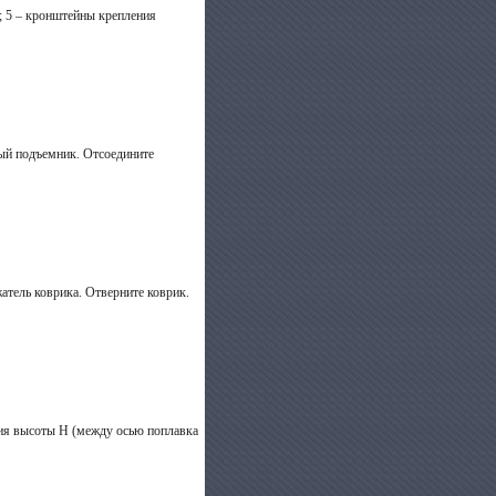
ы; 5 – кронштейны крепления
ный подъемник. Отсоедините
атель коврика. Отверните коврик.
ния высоты Н (между осью поплавка