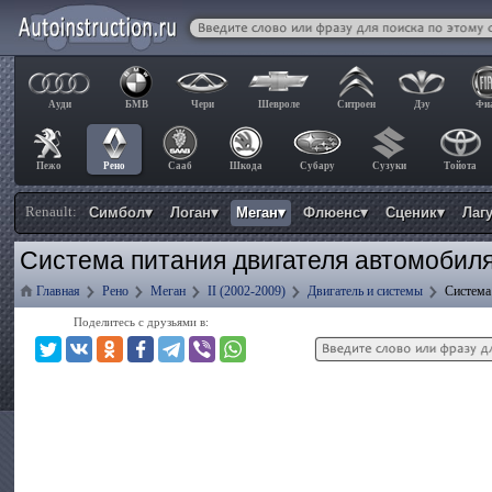
Ауди
БМВ
Чери
Шевроле
Ситроен
Дэу
Фи
Пежо
Рено
Сааб
Шкода
Субару
Сузуки
Тойота
Renault:
Симбол▾
Логан▾
Меган▾
Флюенс▾
Сценик▾
Лаг
Система питания двигателя автомобиля
Главная
Рено
Меган
II (2002-2009)
Двигатель и системы
Система
Поделитесь с друзьями в: