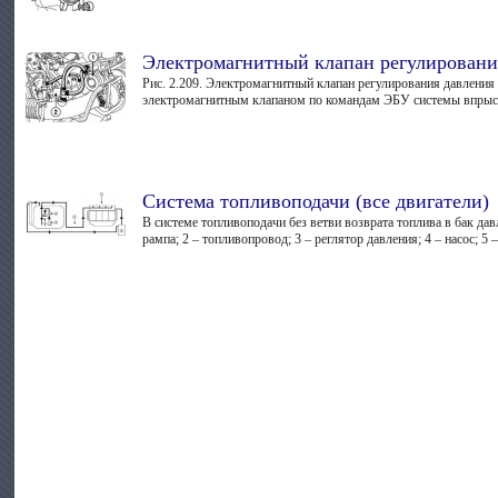
Электромагнитный клапан регулировани
Рис. 2.209. Электромагнитный клапан регулирования давления
электромагнитным клапаном по командам ЭБУ системы впрыска 
Система топливоподачи (все двигатели)
В системе топливоподачи без ветви возврата топлива в бак дав
рампа; 2 – топливопровод; 3 – реглятор давления; 4 – насос; 5 