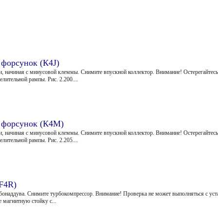
 форсунок (К4J)
и, начиная с минусовой клеммы. Снимите впускной коллектор. Внимание! Остерегайтесь
ительной рампы. Рис. 2.200....
в форсунок (К4М)
и, начиная с минусовой клеммы. Снимите впускной коллектор. Внимание! Остерегайтесь
ительной рампы. Рис. 2.205....
(F4R)
рбонаддува. Снимите турбокомпрессор. Внимание! Проверка не может выполняться с у
 магнитную стойку с...