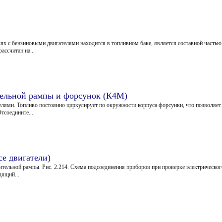
ях с бензиновыми двигателями находится в топливном баке, является составной частью
ассчитан на...
тельной рампы и форсунок (К4М)
лями. Топливо постоянно циркулирует по окружности корпуса форсунки, что позволяет
тсоедините...
се двигатели)
ельной рампы. Рис. 2.214. Схема подсоединения приборов при проверке электрического
дящий...