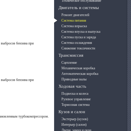
Техническое обслуживание
Двигатель и системы
Ремонт двигателей
Система питания
Система впрыска
Система впуска и выпуска
Система пуска и заряда
Система охлаждения
 выбросов бензина при
Снижение токсичности
Трансмиссия
Сцепление
Механическая коробка
Автоматическая коробка
Приводные валы
 выбросов бензина при
Ходовая часть
Подвеска и колеса
Рулевое управление
Тормозная система
Кузов и салон
становленным турбокомпрессором.
Экстерьер (кузов)
Интерьер (салон)
Двери, замки и окна