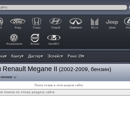
ат
Форд
Хонда
Хендай
Инфинити
Исузу
Джип
Лек
Фольксваген
Вольво
АвтоВАЗ
уна▾
Кангу▾
Дастер▾
Эспейс▾
Рено 19▾
 Renault Megane II
(2002-2009, бензин)
 питания
Поиск только в этом разделе сайта: