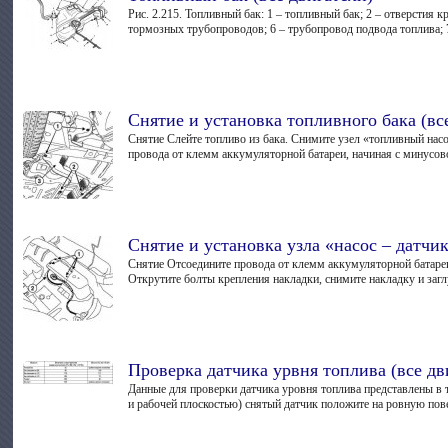
Рис. 2.215. Топливный бак: 1 – топливный бак; 2 – отверстия
тормозных трубопроводов; 6 – трубопровод подвода топлива; 7
Снятие и установка топливного бака (вс
Снятие Слейте топливо из бака. Снимите узел «топливный нас
провода от клемм аккумуляторной батареи, начиная с минусов
Снятие и установка узла «насос – датчи
Снятие Отсоедините провода от клемм аккумуляторной батаре
Открутите болты крепления накладки, снимите накладку и загл
Проверка датчика урвня топлива (все дв
Данные для проверки датчика уровня топлива представлены в 
и рабочей плоскостью) снятый датчик положите на ровную пов