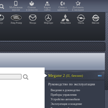
Мобильная
Статьи
Карта
Связь с
Добавить
версия
и новости
сайта
админом
в закладки
сус
Ленд Ровер
Мазда
Мерседес
Мицубиси
Опель
Ниссан
Megane 2
(II, бензин)
Руководство по эксплуатации
Введение в руководство
Приборы управления
Устройство автомобиля
Эксплуатация и вождение