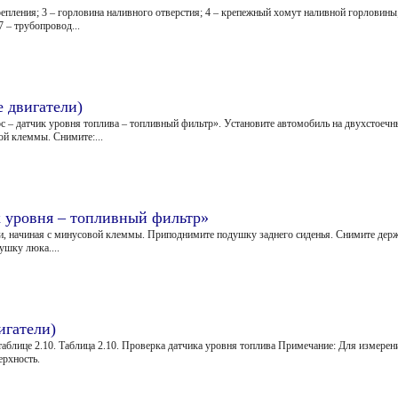
 крепления; 3 – горловина наливного отверстия; 4 – крепежный хомут наливной горловин
 – трубопровод...
е двигатели)
ос – датчик уровня топлива – топливный фильтр». Установите автомобиль на двухстоеч
ой клеммы. Снимите:...
к уровня – топливный фильтр»
и, начиная с минусовой клеммы. Приподнимите подушку заднего сиденья. Снимите держ
ушку люка....
игатели)
таблице 2.10. Таблица 2.10. Проверка датчика уровня топлива Примечание: Для измере
ерхность.