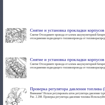
Снятие и установка прокладки корпусов
Снятие Отсоедините провода от клемм аккумуляторной батаре
отсоединении подводящего топливопровода от топливораспредел
Снятие и установка прокладки корпусо
Снятие Отсоедините провода от клемм аккумуляторной батаре
отсоединении подводящего топливопровода от топливораспредел
Проверка регулятора давления топлива 
Внимание! Нельзя регулировать шток регулятора давления ту
Рис. 2.208. Проверка регулятора давления топлива Используйте