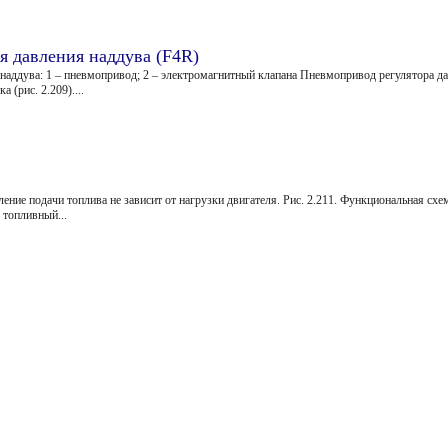
я давления наддува (F4R)
 наддува: 1 – пневмопривод; 2 – электромагнитный клапана Пневмопривод регулятора д
(рис. 2.209)....
ление подачи топлива не зависит от нагрузки двигателя. Рис. 2.211. Функциональная схе
– топливный...