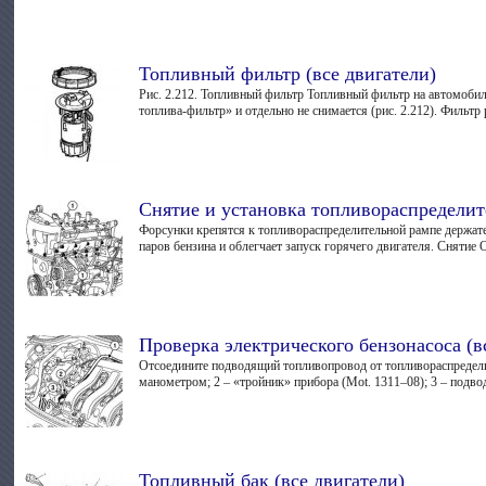
Топливный фильтр (все двигатели)
Рис. 2.212. Топливный фильтр Топливный фильтр на автомобил
топлива-фильтр» и отдельно не снимается (рис. 2.212). Фильтр р
Снятие и установка топливораспредели
Форсунки крепятся к топливораспределительной рампе держате
паров бензина и облегчает запуск горячего двигателя. Снятие О
Проверка электрического бензонасоса (в
Отсоедините подводящий топливопровод от топливораспределит
манометром; 2 – «тройник» прибора (Mot. 1311–08); 3 – подво
Топливный бак (все двигатели)