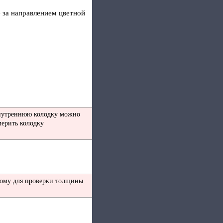
 за направлением цветной
Внутреннюю колодку можно
мерить колодку
этому для проверки толщины