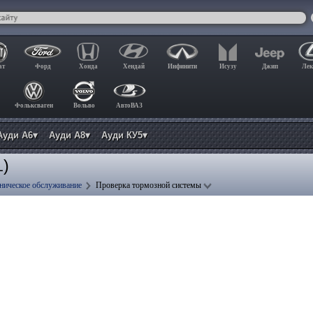
ат
Форд
Хонда
Хендай
Инфинити
Исузу
Джип
Лек
Фольксваген
Вольво
АвтоВАЗ
Ауди А6▾
Ауди А8▾
Ауди КУ5▾
)
L
ническое обслуживание
Проверка тормозной системы