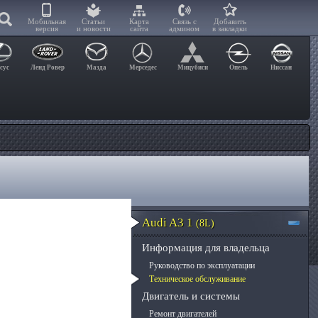
Мобильная
Статьи
Карта
Связь с
Добавить
версия
и новости
сайта
админом
в закладки
сус
Ленд Ровер
Мазда
Мерседес
Мицубиси
Опель
Ниссан
Audi A3 1
(8L)
Информация для владельца
Руководство по эксплуатации
Техническое обслуживание
Двигатель и системы
Ремонт двигателей