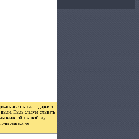
ржать опасный для здоровья
я пыли. Пыль следует смывать
мы влажной тряпкой эту
пользоваться не