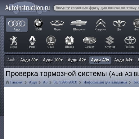
Ауди
БМВ
Чери
Шевроле
Ситроен
Дэу
Фи
Пежо
Рено
Сааб
Шкода
Субару
Сузуки
Тойота
Audi:
Ауди 80▾
Ауди 100▾
Ауди А2▾
Ауди А3▾
Ауди А4▾
Проверка тормозной системы (
Audi A3 8
Главная
Ауди
А3
8L (1996-2003)
Информация для владельца
Тех