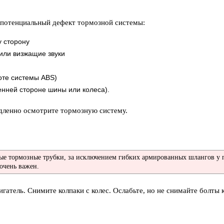
 потенциальный дефект тормозной системы:
у сторону
или визжащие звуки
оте системы ABS)
енней стороне шины или колеса).
едленно осмотрите тормозную систему.
ые тормозные трубки, за исключением гибких армированных шлангов у пе
 очень важен.
атель. Снимите колпаки с колес. Ослабьте, но не снимайте болты 