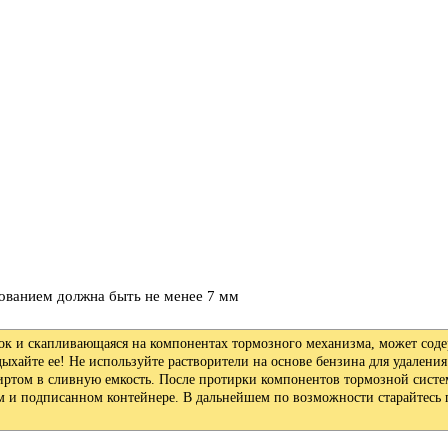
нованием должна быть не менее 7 мм
док и скапливающаяся на компонентах тормозного механизма, может соде
дыхайте ее! Не используйте растворители на основе бензина для удалени
ртом в сливную емкость. После протирки компонентов тормозной систе
м и подписанном контейнере. В дальнейшем по возможности старайтесь 