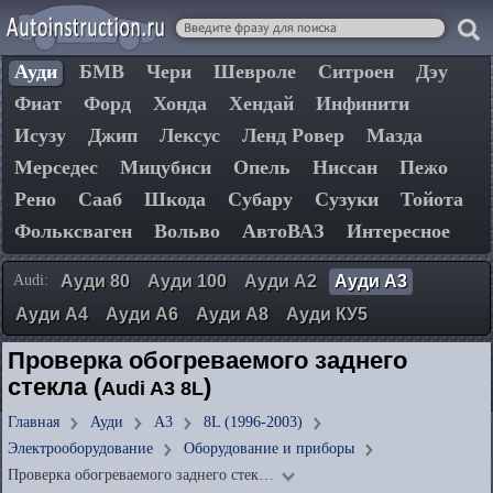
Ауди
БМВ
Чери
Шевроле
Ситроен
Дэу
Фиат
Форд
Хонда
Хендай
Инфинити
Исузу
Джип
Лексус
Ленд Ровер
Мазда
Мерседес
Мицубиси
Опель
Ниссан
Пежо
Рено
Сааб
Шкода
Субару
Сузуки
Тойота
Фольксваген
Вольво
АвтоВАЗ
Интересное
Audi:
Ауди 80
Ауди 100
Ауди А2
Ауди А3
Ауди А4
Ауди А6
Ауди А8
Ауди КУ5
Проверка обогреваемого заднего
стекла (
)
Audi A3 8L
Главная
Ауди
А3
8L (1996-2003)
Электрооборудование
Оборудование и приборы
Проверка обогреваемого заднего стек…