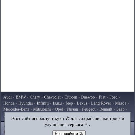
Audi
•
BMW
•
Chery
•
Chevrolet
•
Citroen
•
Daewoo
•
Fiat
•
Ford
•
Honda
•
Hyundai
•
Infiniti
•
Isuzu
•
Jeep
•
Lexus
•
Land Rover
•
Mazda
•
Mercedes-Benz
•
Mitsubishi
•
Opel
•
Nissan
•
Peugeot
•
Renault
•
Saab
•
Skoda
•
Subaru
•
Suzuki
•
Toyota
•
Volkswagen
•
Volvo
•
AvtoVAZ
Этот сайт использует куки 🍪 для сохранения настроек и
улучшения сервиса 📈.
AutoInstruction.ru
© 2020–2026
|
Полная версия
Карта сайта
|
Статьи
|
Контакты
|
Поиск по сайту
Без проблем 🤝