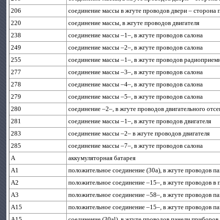
206
соединение массы в жгуте проводов двери – сторона 
220
соединение массы, в жгуте проводов двигателя
238
соединение массы –1–, в жгуте проводов салона
249
соединение массы –2–, в жгуте проводов салона
255
соединение массы –1–, в жгуте проводов радиоприем
277
соединение массы –3–, в жгуте проводов салона
278
соединение массы –4–, в жгуте проводов салона
279
соединение массы –5–, в жгуте проводов салона
280
соединение –2–, в жгуте проводов двигательного отсе
281
соединение массы –1–, в жгуте проводов двигателя
283
соединение массы –2– в жгуте проводов двигателя
285
соединение массы –7–, в жгуте проводов салона
A
аккумуляторная батарея
A1
положительное соединение (30а), в жгуте проводов п
A2
положительное соединение –15–, в жгуте проводов в 
A3
положительное соединение –58–, в жгуте проводов п
A15
положительное соединение –15–, в жгуте проводов п
A15
соединение (30al), в жгуте проводов панели приборов