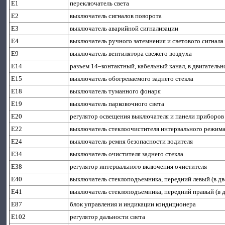
E1
переключатель света
E2
выключатель сигналов поворота
E3
выключатель аварийной сигнализации
E4
выключатель ручного затемнения и светового сигнала
E9
выключатель вентилятора свежего воздуха
E14
разъем 14–контактный, кабельный канал, в двигательно
E15
выключатель обогреваемого заднего стекла
E18
выключатель туманного фонаря
E19
выключатель парковочного света
E20
регулятор освещения выключателя и панели приборов
E22
выключатель стеклоочистителя интервального режим
E24
выключатель ремня безопасности водителя
E34
выключатель очистителя заднего стекла
E38
регулятор интервального включения очистителя
E40
выключатель стеклоподъемника, передний левый (в дв
E41
выключатель стеклоподъемника, передний правый (в д
E87
блок управления и индикации кондиционера
E102
регулятор дальности света