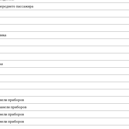
переднего пассажира
ника
ка
анели приборов
панели приборов
анели приборов
анели приборов