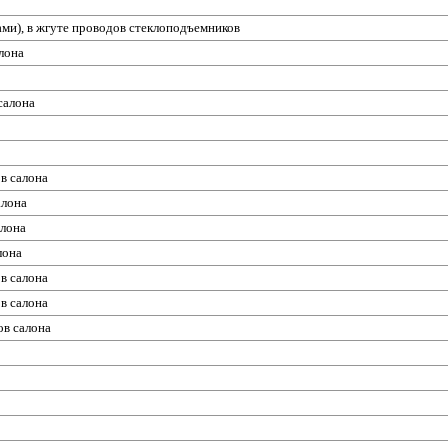
ми), в жгуте проводов стеклоподъемников
лона
салона
ов салона
алона
алона
лона
в салона
ов салона
ов салона