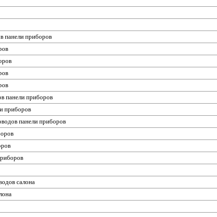
ов панели приборов
ров
боров
ров
ров
ов панели приборов
ли приборов
роводов панели приборов
боров
оров
 приборов
водов салона
алона