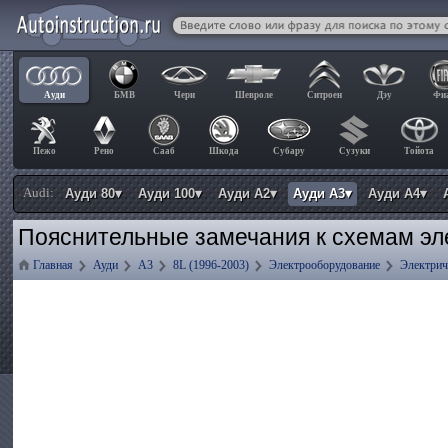
Ауди
БМВ
Чери
Шевроле
Ситроен
Дэу
Фи
Пежо
Рено
Сааб
Шкода
Субару
Сузуки
Тойота
Audi:
Ауди 80▾
Ауди 100▾
Ауди А2▾
Ауди А3▾
Ауди А4▾
Пояснительные замечания к схемам эл
Главная
Ауди
А3
8L (1996-2003)
Электрооборудование
Электрич