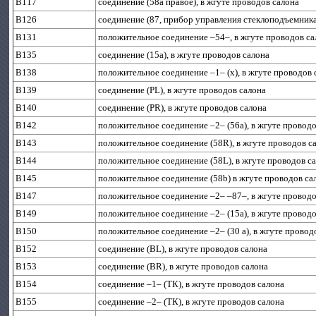
B117
соединение (58а правое), в жгуте проводов салона
B126
соединение (87, прибор управления стеклоподъемника
B131
положительное соединение –54–, в жгуте проводов са
B135
соединение (15а), в жгуте проводов салона
B138
положительное соединение –1– (х), в жгуте проводов 
B139
соединение (PL), в жгуте проводов салона
B140
соединение (PR), в жгуте проводов салона
B142
положительное соединение –2– (56а), в жгуте провод
B143
положительное соединение (58R), в жгуте проводов с
B144
положительное соединение (58L), в жгуте проводов с
B145
положительное соединение (58b) в жгуте проводов са
B147
положительное соединение –2– –87–, в жгуте проводо
B149
положительное соединение –2– (15а), в жгуте провод
B150
положительное соединение –2– (30 а), в жгуте провод
B152
соединение (BL), в жгуте проводов салона
B153
соединение (BR), в жгуте проводов салона
B154
соединение –1– (ТК), в жгуте проводов салона
B155
соединение –2– (ТК), в жгуте проводов салона