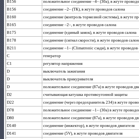
B156
положительное соединение –4– (30a), в жгуте провод
B156
соединение –2– (ТК), в жгуте проводов салона
B160
соединение (контроль тормозной системы), в жгуте п
B165
соединение –2–, в жгуте проводов салона
B175
соединение (единый замок), в жгуте проводов салона
B178
соединение (сигнал скорости), в жгуте проводов салон
B211
соединение –1– (Climatronic сзади), в жгуте проводов
C
генератор
C1
регулятор напряжения
D
выключатель зажигания
D
выключатель прикуривателя
D
положительное соединение (87а) в жгуте проводов дв
D2
считывающая катушка противоугонной защиты
D22
соединение (через предохранитель 234) в жгуте пров
D78
положительное соединение –1– (30а) в жгуте проводо
D80
положительное соединение (87а), в жгуте проводов дв
D140
соединение (инжектор), в жгуте проводов двигателя
D141
соединение (5V), в жгуте проводов двигателя