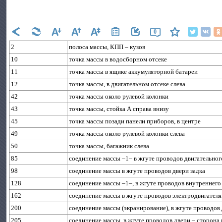
0
2
полоса массы, КПП – кузов
10
точка массы в водосборном отсеке
11
точка массы в ящике аккумуляторной батареи
12
точка массы, в двигательном отсеке слева
42
точка массы около рулевой колонки
43
точка массы, стойка А справа внизу
45
точка массы позади панели приборов, в центре
49
точка массы около рулевой колонки слева
50
точка массы, багажник слева
85
соединение массы –1– в жгуте проводов двигательног
98
соединение массы в жгуте проводов двери задка
128
соединение массы –1–, в жгуте проводов внутреннег
162
соединение массы в жгуте проводов электродвигателя
200
соединение массы (экранирование), в жгуте проводов 
205
соединение массы, в жгуте проводов двери – сторона