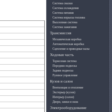
Система смазки
Система охлаждения
Система питания
Система впрыска топлива
Выхлопная система
Система зажигания
Трансмиссия
Механическая коробка
Автоматическая коробка
Сцепление и приводные валы
Ходовая часть
Тормозная система
Передняя подвеска
Задняя подвеска
Рулевое управление
Кузов и салон
Вентиляция и отопление
Экстерьер (кузов)
Интерьер (салон)
Двери, замки и окна
Электрооборудование