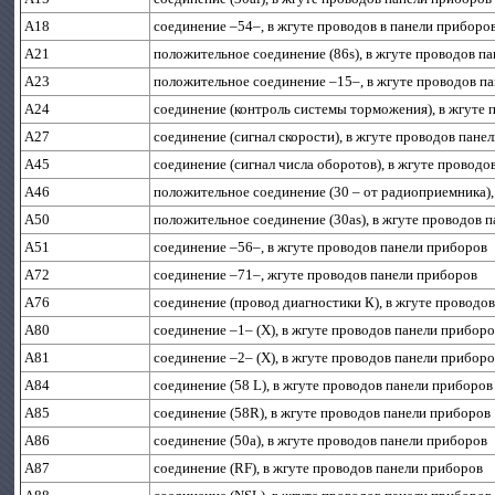
A18
соединение –54–, в жгуте проводов в панели приборо
A21
положительное соединение (86s), в жгуте проводов п
A23
положительное соединение –15–, в жгуте проводов п
A24
соединение (контроль системы торможения), в жгуте
A27
соединение (сигнал скорости), в жгуте проводов пане
A45
соединение (сигнал числа оборотов), в жгуте проводо
A46
положительное соединение (30 – от радиоприемника),
A50
положительное соединение (30as), в жгуте проводов 
A51
соединение –56–, в жгуте проводов панели приборов
A72
соединение –71–, жгуте проводов панели приборов
A76
соединение (провод диагностики К), в жгуте проводо
A80
соединение –1– (Х), в жгуте проводов панели прибор
A81
соединение –2– (Х), в жгуте проводов панели прибор
A84
соединение (58 L), в жгуте проводов панели приборов
A85
соединение (58R), в жгуте проводов панели приборов
A86
соединение (50а), в жгуте проводов панели приборов
A87
соединение (RF), в жгуте проводов панели приборов