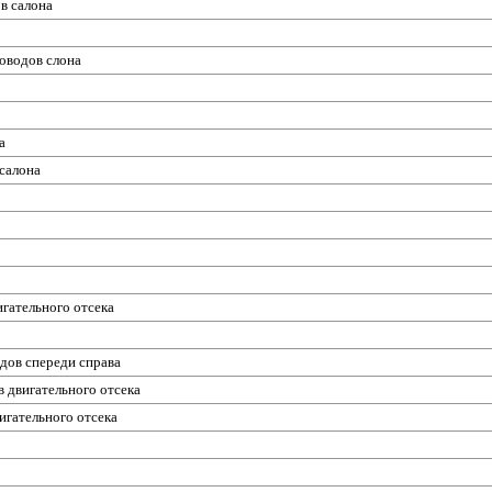
ов салона
роводов слона
а
 салона
игательного отсека
одов спереди справа
в двигательного отсека
игательного отсека