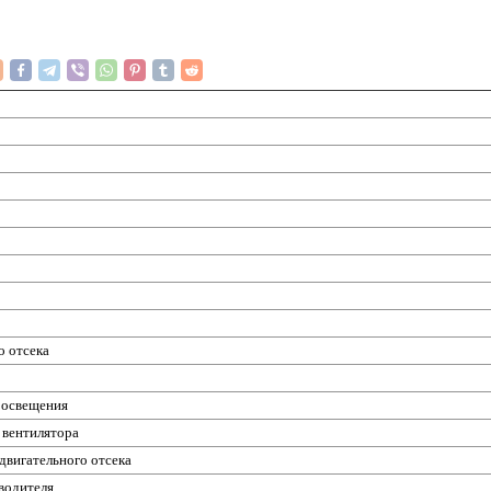
о отсека
о освещения
 вентилятора
двигательного отсека
 водителя