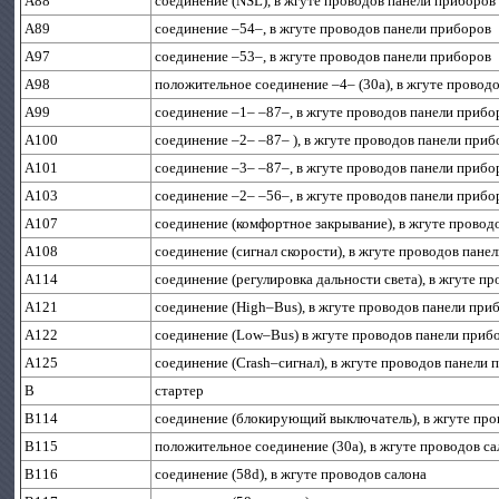
A88
соединение (NSL), в жгуте проводов панели приборов
A89
соединение –54–, в жгуте проводов панели приборов
A97
соединение –53–, в жгуте проводов панели приборов
A98
положительное соединение –4– (30а), в жгуте провод
A99
соединение –1– –87–, в жгуте проводов панели прибо
A100
соединение –2– –87– ), в жгуте проводов панели при
A101
соединение –3– –87–, в жгуте проводов панели прибо
A103
соединение –2– –56–, в жгуте проводов панели прибо
A107
соединение (комфортное закрывание), в жгуте провод
A108
соединение (сигнал скорости), в жгуте проводов пане
A114
соединение (регулировка дальности света), в жгуте п
A121
соединение (High–Bus), в жгуте проводов панели при
A122
соединение (Low–Bus) в жгуте проводов панели приб
A125
соединение (Crash–сигнал), в жгуте проводов панели
B
стартер
B114
соединение (блокирующий выключатель), в жгуте про
B115
положительное соединение (30а), в жгуте проводов с
B116
соединение (58d), в жгуте проводов салона