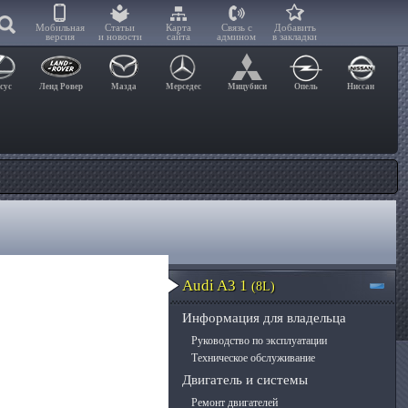
Мобильная
Статьи
Карта
Связь с
Добавить
версия
и новости
сайта
админом
в закладки
сус
Ленд Ровер
Мазда
Мерседес
Мицубиси
Опель
Ниссан
Audi A3 1
(8L)
Информация для владельца
Руководство по эксплуатации
Техническое обслуживание
Двигатель и системы
Ремонт двигателей