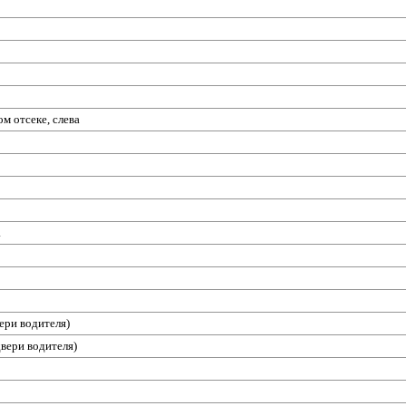
м отсеке, слева
а
ери водителя)
вери водителя)