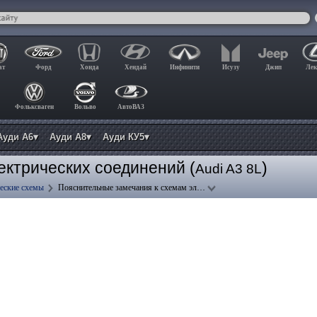
ат
Форд
Хонда
Хендай
Инфинити
Исузу
Джип
Лек
Фольксваген
Вольво
АвтоВАЗ
Ауди А6▾
Ауди А8▾
Ауди КУ5▾
ектрических соединений (
)
Audi A3 8L
еские схемы
Пояснительные замечания к схемам эл…