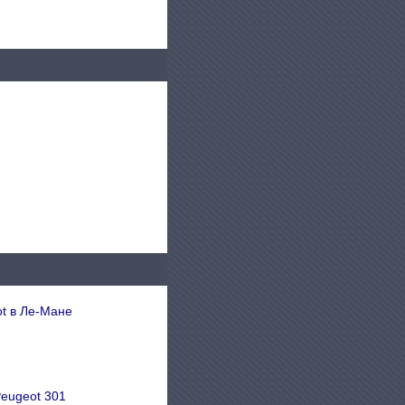
t в Ле-Мане
eugeot 301