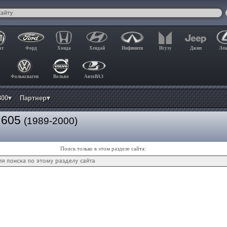
ат
Форд
Хонда
Хендай
Инфинити
Исузу
Джип
Лек
Фольксваген
Вольво
АвтоВАЗ
800▾
Партнер▾
 605
(1989-2000)
Поиск только в этом разделе сайта: