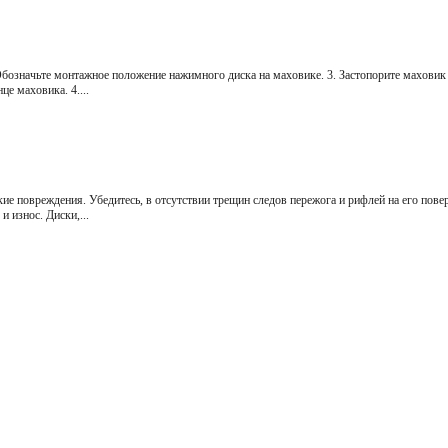
 Обозначьте монтажное положение нажимного диска на маховике. 3. Застопорите маховик
е маховика. 4....
кие повреждения. Убедитесь, в отсутствии трещин следов пережога и рифлей на его пове
и износ. Диски,...