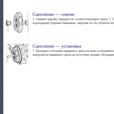
Сцепление — снятие
1. Снимите коробку передач (см. соответствующую главу). 2.
подходящим упорным башмаком, закрепив его на зубчатом венц
Сцепление — установка
7. Проверьте состояние нажимного диска на износ и механичес
поверхность нажимного диска на отсутствие трещин, обгорание 