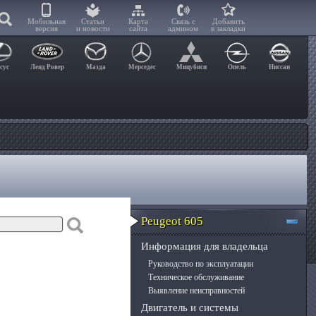
Мобильная
Статьи
Карта
Связь с
Добавить
версия
и новости
сайта
админом
в закладки
сус
Ленд Ровер
Мазда
Мерседес
Мицубиси
Опель
Ниссан
Peugeot 605
Информация для владельца
Руководство по эксплуатации
Техническое обслуживание
Выявление неисправностей
Двигатель и системы