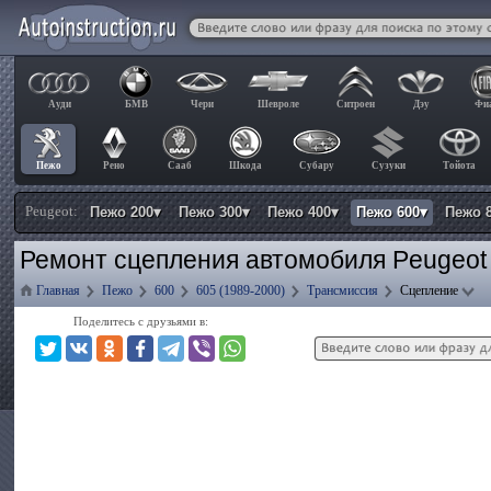
Ауди
БМВ
Чери
Шевроле
Ситроен
Дэу
Фи
Пежо
Рено
Сааб
Шкода
Субару
Сузуки
Тойота
Peugeot:
Пежо 200▾
Пежо 300▾
Пежо 400▾
Пежо 600▾
Пежо 
Ремонт сцепления автомобиля Peugeot
Главная
Пежо
600
605 (1989-2000)
Трансмиссия
Сцепление
Поделитесь с друзьями в: