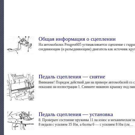
Общая информация о сцеплении
На автомобилях Peugeot605 устанавливается сцепление с гидр
соединяющим (и разъединяющим) двигатель как источник крут
Педаль сцепления — снятие
Внимание! Порядок действий дан на примере автомобилей со сц
показано на иллюстрации 1. Снимите нижнюю крышку под пане
Педаль сцепления — установка
8. Проверьте состояние пружины 11 на износ и механические по
8 педали с усилием 35 Нм, а болты 6 — с усилием 8 Нм (см....