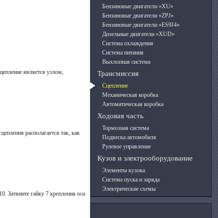
Бензиновые двигатели «XU»
Бензиновые двигатели «ZPJ»
Бензиновые двигатели «ES9J4»
Дизельные двигатели «XUD»
Система охлаждения
Система питания
Выхлопная система
цепление является узлом,
Трансмиссия
Сцепление
Механическая коробка
Автоматическая коробка
Ходовая часть
Тормозная система
цепления располагается так, как
Подвеска автомобиля
Рулевое управление
Кузов и электрооборудование
Элементы кузова
Система пуска и заряда
Электрические схемы
10. Затяните гайку 7 крепления оси