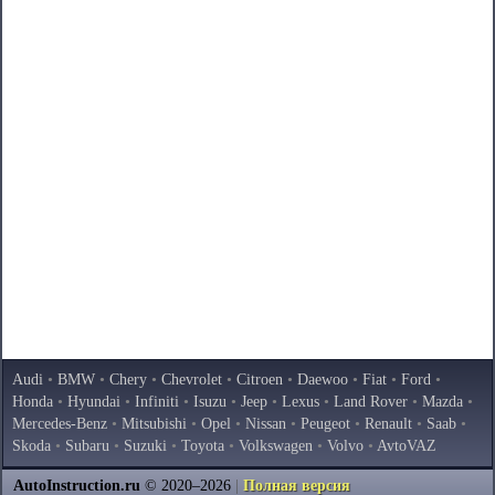
Audi
•
BMW
•
Chery
•
Chevrolet
•
Citroen
•
Daewoo
•
Fiat
•
Ford
•
Honda
•
Hyundai
•
Infiniti
•
Isuzu
•
Jeep
•
Lexus
•
Land Rover
•
Mazda
•
Mercedes-Benz
•
Mitsubishi
•
Opel
•
Nissan
•
Peugeot
•
Renault
•
Saab
•
Skoda
•
Subaru
•
Suzuki
•
Toyota
•
Volkswagen
•
Volvo
•
AvtoVAZ
AutoInstruction.ru
© 2020–2026
|
Полная версия