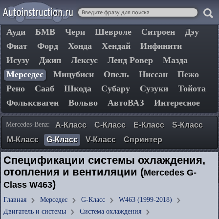
Ауди
БМВ
Чери
Шевроле
Ситроен
Дэу
Фиат
Форд
Хонда
Хендай
Инфинити
Исузу
Джип
Лексус
Ленд Ровер
Мазда
Мерседес
Мицубиси
Опель
Ниссан
Пежо
Рено
Сааб
Шкода
Субару
Сузуки
Тойота
Фольксваген
Вольво
АвтоВАЗ
Интересное
Mercedes-Benz:
A-Класс
C-Класс
E-Класс
S-Класс
М-Класс
G-Класс
V-Класс
Спринтер
Спецификации системы охлаждения,
отопления и вентиляции (
Mercedes G-
)
Class W463
Главная
Мерседес
G-Класс
W463 (1999-2018)
Двигатель и системы
Система охлаждения