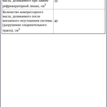
масла, доливаемого при замене
10
3
рефрижераторной линии, см
Количество компрессорного
масла, доливаемого после
внезапного опустошения системы
40
(разрушение соединительного
3
тракта), см