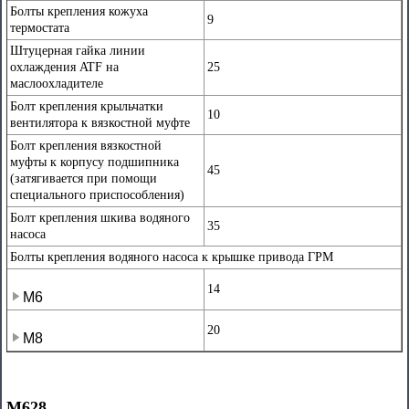
Болты крепления кожуха
9
термостата
Штуцерная гайка линии
охлаждения ATF на
25
маслоохладителе
Болт крепления крыльчатки
10
вентилятора к вязкостной муфте
Болт крепления вязкостной
муфты к корпусу подшипника
45
(затягивается при помощи
специального приспособления)
Болт крепления шкива водяного
35
насоса
Болты крепления водяного насоса к крышке привода ГРМ
14
М6
20
М8
М628