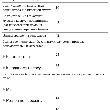
Болт крепления крыльчатки
10
вентилятора к вязкостной муфте
Болт крепления вязкостной
муфты к корпусу подшипника
45
(затягивается при помощи
специального приспособления)
Винты крепления генератора
42
Болты крепления демпфера натяжителя ремня привода
вспомогательных агрегатов
25
К натяжителю
35
К водяному насосу
Самонарезные болты крепления водяного насоса к крышке привода
ГРМ
М6
14
Резьба не нарезана
10