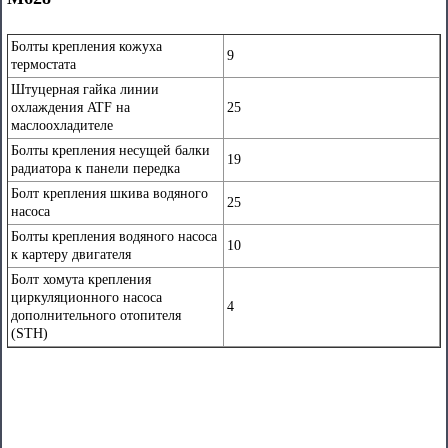
Болты крепления кожуха
9
термостата
Штуцерная гайка линии
охлаждения ATF на
25
маслоохладителе
Болты крепления несущей балки
19
радиатора к панели передка
Болт крепления шкива водяного
25
насоса
Болты крепления водяного насоса
10
к картеру двигателя
Болт хомута крепления
циркуляционного насоса
4
дополнительного отопителя
(STH)