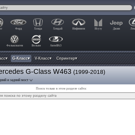
ат
Форд
Хонда
Хендай
Инфинити
Исузу
Джип
Лек
Фольксваген
Вольво
АвтоВАЗ
асс▾
G-Класс▾
V-Класс▾
Спринтер▾
ercedes G-Class W463
(1999-2018)
дний и задний мост
Поиск только в этом разделе сайта: