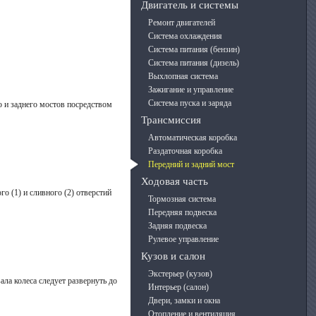
Двигатель и системы
Ремонт двигателей
Система охлаждения
Система питания (бензин)
Система питания (дизель)
Выхлопная система
Зажигание и управление
Система пуска и заряда
 и заднего мостов посредством
Трансмиссия
Автоматическая коробка
Раздаточная коробка
Передний и задний мост
Ходовая часть
 (1) и сливного (2) отверстий
Тормозная система
Передняя подвеска
Задняя подвеска
Рулевое управление
Кузов и салон
Экстерьер (кузов)
ла колеса следует развернуть до
Интерьер (салон)
Двери, замки и окна
Отопление и вентиляция