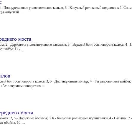
с
 2 - Полиуретановое уплотнительное кольцо; 3 - Конусный роликовый подшипник 1. Сними
ицы конусный...
реднего моста
: 2 - Держатель уплотнительного элемента; 3 - Верхний болт оси поворота колеса; 4 - 
 шайбы; 11 -...
злов
хний болт оси поворота колеса; 3, 6 - Дистанционные кольца; 4 - Регулировочные шайбы
 «А» в верхнем поворотном...
ереднего моста
кожух; 2, 5 - Наружные обоймы; 3, 6 - Конусные роликовые подшипники; 4 - Сальник; 7 
я обойма; 10 -...