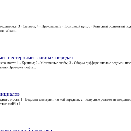
подшипника; 3 - Сальник; 4 - Прокладка; 5 - Тормозной щит; 6 - Конусный роликовый по
я гайка с...
и шестернями главных передач
его моста: 1 - Крышка; 2 - Монтажные скобы; 3 - Сборка дифференциала с ведомой шес
анию Проверка люфта...
енциалов
него моста: 1 - Ведомая шестерня главной передачи; 2 - Конусные роликовые подшипни
ские шайбы 1....
ерен главной передачи