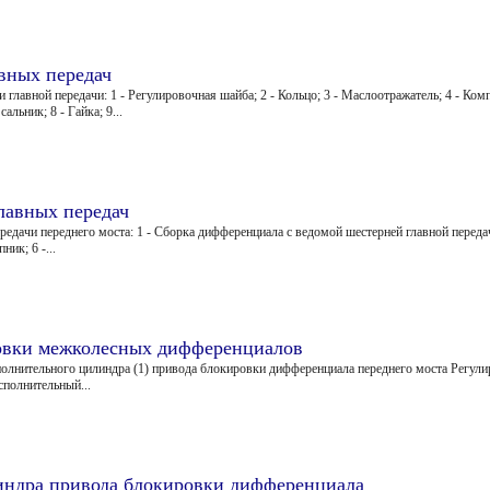
вных передач
лавной передачи: 1 - Регулировочная шайба; 2 - Кольцо; 3 - Маслоотражатель; 4 - Комп
льник; 8 - Гайка; 9...
лавных передач
едачи переднего моста: 1 - Сборка дифференциала с ведомой шестерней главной передач
ик; 6 -...
овки межколесных дифференциалов
олнительного цилиндра (1) привода блокировки дифференциала переднего моста Регули
сполнительный...
линдра привода блокировки дифференциала