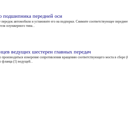
го подшипника передней оси
 передок автомобиля и установите его на подпорки. Снимите соответствующее переднее 
еля плунжерного типа...
нцев ведущих шестерен главных передач
 производиться измерение сопротивления вращению соответствующего моста в сборе (б
 фланца (1) ведущей...