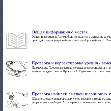
Общая информация о мостах
Общая информация Автомобиль приводится в движение за счет
приводных валов (передний мост)/полуосей (задний мост). Ос
Проверка и корректировка уровня / заме
Примечание. Проверка и замена должны производиться при про
картера переднего моста Проверка 1. Тщательно протрите повер
Проверка набивки смазкой шарнирных к
Шарнирные кожухи поворотных узлов переднего моста оснащен
упора влево и наоборот. 2. Выверните из проверяемого кожуха