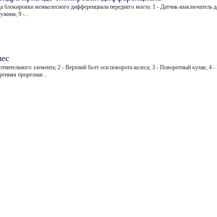
 блокировки межколесного дифференциала переднего моста: 1 - Датчик-выключатель да
жина; 9 -...
лес
отнительного элемента; 2 - Верхний болт оси поворота колеса; 3 - Поворотный кулак; 4 
ренняя прорезная...