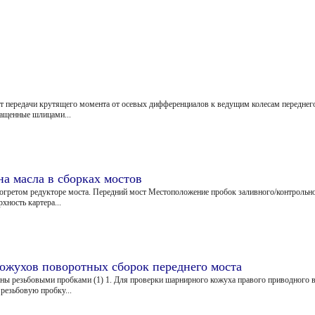
 передачи крутящего момента от осевых дифференциалов к ведущим колесам переднего
нащенные шлицами...
на масла в сборках мостов
гретом редукторе моста. Передний мост Местоположение пробок заливного/контрольного
хность картера...
ожухов поворотных сборок переднего моста
ы резьбовыми пробками (1) 1. Для проверки шарнирного кожуха правого приводного ва
 резьбовую пробку...