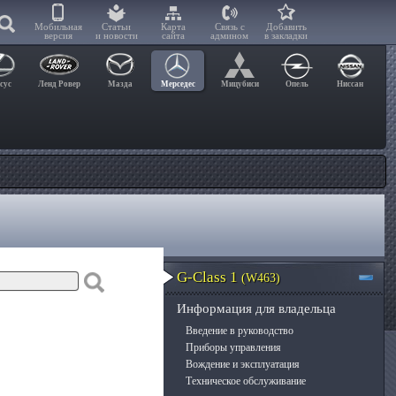
Мобильная
Статьи
Карта
Связь с
Добавить
версия
и новости
сайта
админом
в закладки
сус
Ленд Ровер
Мазда
Мерседес
Мицубиси
Опель
Ниссан
G-Class 1
(W463)
Информация для владельца
Введение в руководство
Приборы управления
Вождение и эксплуатация
Техническое обслуживание