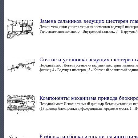
Замена сальников ведущих шестерен гла
Детали установки уплотнительных элементов ведущей шестерни г
Уплотнительное кольцо; 6 - Внутренний сальник; 7 - Наружный са
Снятие и установка ведущих шестерен г
Передний мост Детали установки ведущей шестерни главной пер
фланец; 4 - Ведущая шестерня; 5 - Конусный роликовый подшипн
Компоненты механизма привода блокир
Передний мост Исполнительный цилиндр Детали установки исп
(1) привода блокировки дифференциала переднего моста: 1 - И
Разборка и сборка исполнительного ци