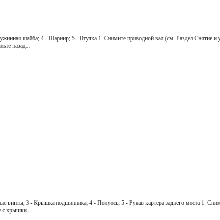
ружинная шайба; 4 - Шарнир; 5 - Втулка 1. Снимите приводной вал (см. Раздел Снятие и
ьте назад...
ные винты; 3 - Крышка подшипника; 4 - Полуось; 5 - Рукав картера заднего моста 1. Сн
 с крышки...