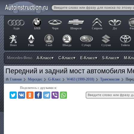
Ауди
БМВ
Чери
Шевроле
Ситроен
Дэу
Фи
Пежо
Рено
Сааб
Шкода
Субару
Сузуки
Тойота
Mercedes-Benz:
A-Класс▾
C-Класс▾
E-Класс▾
S-Класс▾
М-Кл
Передний и задний мост автомобиля M
Главная
Мерседес
G-Класс
W463 (1999-2018)
Трансмиссия
Пере
Поделитесь с друзьями в: