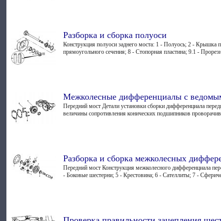
Разборка и сборка полуоси
Конструкция полуоси заднего моста: 1 - Полуось; 2 - Крышка 
прямоугольного сечения; 8 - Стопорная пластина; 9.1 - Прорезна
Межколесные дифференциалы с ведомым
Передний мост Детали установки сборки дифференциала передн
величины сопротивления конических подшипников проворачив
Разборка и сборка межколесных диффер
Передний мост Конструкция межколесного дифференциала перед
- Боковые шестерни; 5 - Крестовина; 6 - Сателлиты; 7 - Сфериче
Проверка правильности зацепления шест