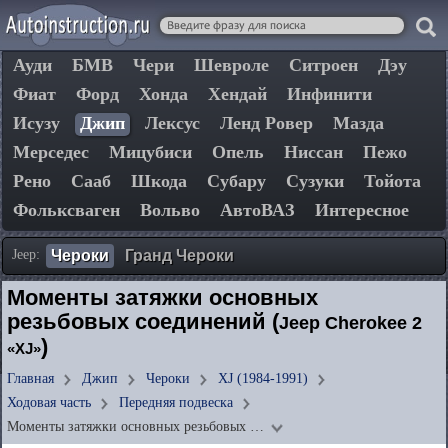
Ауди
БМВ
Чери
Шевроле
Ситроен
Дэу
Фиат
Форд
Хонда
Хендай
Инфинити
Исузу
Джип
Лексус
Ленд Ровер
Мазда
Мерседес
Мицубиси
Опель
Ниссан
Пежо
Рено
Сааб
Шкода
Субару
Сузуки
Тойота
Фольксваген
Вольво
АвтоВАЗ
Интересное
Jeep:
Чероки
Гранд Чероки
Моменты затяжки основных
резьбовых соединений (
Jeep Cherokee 2
)
«XJ»
Главная
Джип
Чероки
XJ (1984-1991)
Ходовая часть
Передняя подвеска
Моменты затяжки основных резьбовых …