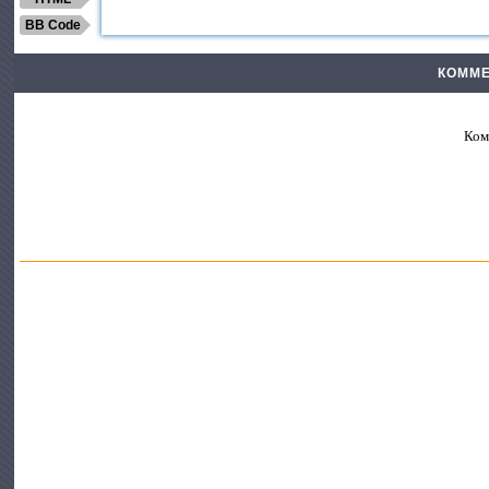
BB Code
КОММЕ
Ком