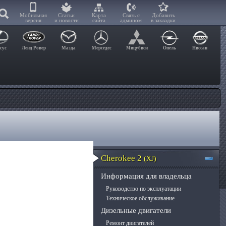
Мобильная
Статьи
Карта
Связь с
Добавить
версия
и новости
сайта
админом
в закладки
сус
Ленд Ровер
Мазда
Мерседес
Мицубиси
Опель
Ниссан
Cherokee 2
(XJ)
Информация для владельца
Руководство по эксплуатации
Техническое обслуживание
Дизельные двигатели
Ремонт двигателей