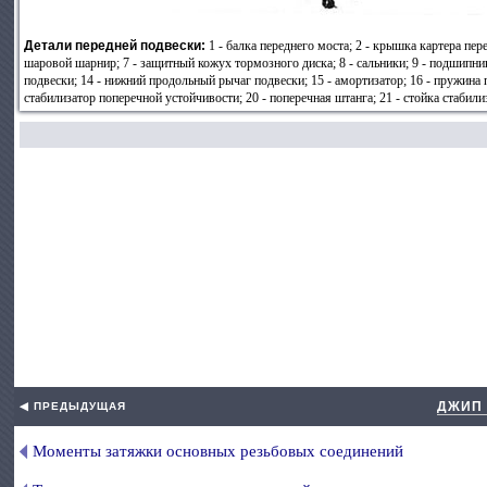
Детали передней подвески:
1 - балка переднего моста; 2 - крышка картера пе
шаровой шарнир; 7 - защитный кожух тормозного диска; 8 - сальники; 9 - подшипник
подвески; 14 - нижний продольный рычаг подвески; 15 - амортизатор; 16 - пружина 
стабилизатор поперечной устойчивости; 20 - поперечная штанга; 21 - стойка стабил
ДЖИП 
◀ ПРЕДЫДУЩАЯ
Моменты затяжки основных резьбовых соединений