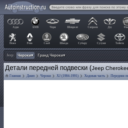
Ауди
БМВ
Чери
Шевроле
Ситроен
Дэу
Фи
Пежо
Рено
Сааб
Шкода
Субару
Сузуки
Тойота
Jeep:
Чероки▾
Гранд Чероки▾
Детали передней подвески (
Jeep Cheroke
Главная
Джип
Чероки
XJ (1984-1991)
Ходовая часть
Передняя п