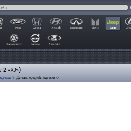
ат
Форд
Хонда
Хендай
Инфинити
Исузу
Джип
Лек
Фольксваген
Вольво
АвтоВАЗ
)
e 2
«XJ»
одвеска
Детали передней подвески