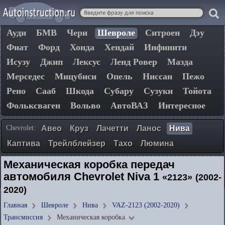
Ауди
БМВ
Чери
Шевроле
Ситроен
Дэу
Фиат
Форд
Хонда
Хендай
Инфинити
Исузу
Джип
Лексус
Ленд Ровер
Мазда
Мерседес
Мицубиси
Опель
Ниссан
Пежо
Рено
Сааб
Шкода
Субару
Сузуки
Тойота
Фольксваген
Вольво
АвтоВАЗ
Интересное
Chevrolet:
Авео
Круз
Лачетти
Ланос
Нива
Каптива
Трейлблейзер
Тахо
Люмина
Механическая коробка передач
автомобиля Chevrolet Niva 1
«2123»
(2002-
2020)
Главная
Шевроле
Нива
VAZ-2123 (2002-2020)
Трансмиссия
Механическая коробка