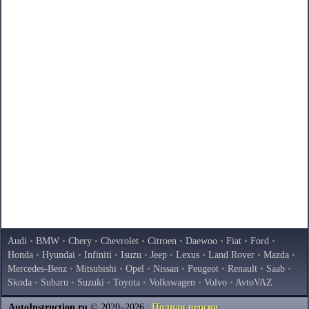
Audi
•
BMW
•
Chery
•
Chevrolet
•
Citroen
•
Daewoo
•
Fiat
•
Ford
•
Honda
•
Hyundai
•
Infiniti
•
Isuzu
•
Jeep
•
Lexus
•
Land Rover
•
Mazda
•
Mercedes-Benz
•
Mitsubishi
•
Opel
•
Nissan
•
Peugeot
•
Renault
•
Saab
•
Skoda
•
Subaru
•
Suzuki
•
Toyota
•
Volkswagen
•
Volvo
•
AvtoVAZ
AutoInstruction.ru
© 2020–2026
|
Полная версия