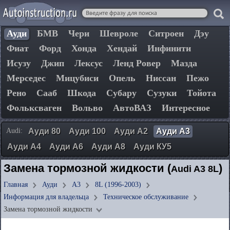
Ауди
БМВ
Чери
Шевроле
Ситроен
Дэу
Фиат
Форд
Хонда
Хендай
Инфинити
Исузу
Джип
Лексус
Ленд Ровер
Мазда
Мерседес
Мицубиси
Опель
Ниссан
Пежо
Рено
Сааб
Шкода
Субару
Сузуки
Тойота
Фольксваген
Вольво
АвтоВАЗ
Интересное
Audi:
Ауди 80
Ауди 100
Ауди А2
Ауди А3
Ауди А4
Ауди А6
Ауди А8
Ауди КУ5
Замена тормозной жидкости (
)
Audi A3 8L
Главная
Ауди
А3
8L (1996-2003)
Информация для владельца
Техническое обслуживание
Замена тормозной жидкости