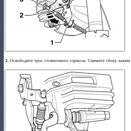
2.
Освободите трос стояночного тормоза. Снимите сбоку зажим –