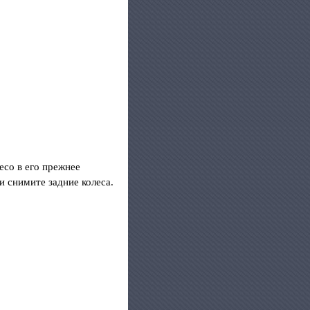
есо в его прежнее
и снимите задние колеса.