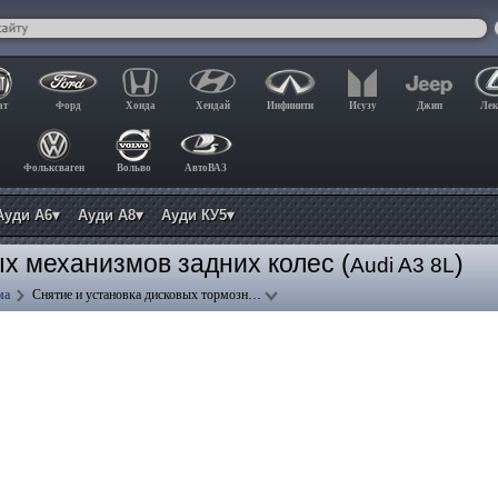
ат
Форд
Хонда
Хендай
Инфинити
Исузу
Джип
Лек
Фольксваген
Вольво
АвтоВАЗ
Ауди А6▾
Ауди А8▾
Ауди КУ5▾
х механизмов задних колес (
)
Audi A3 8L
ма
Снятие и установка дисковых тормозн…