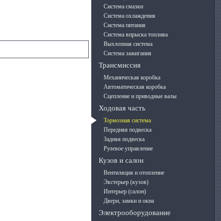
Система смазки
Система охлаждения
Система питания
Система впрыска топлива
Выхлопная система
Система зажигания
Трансмиссия
Механическая коробка
Автоматическая коробка
Сцепление и приводные валы
Ходовая часть
Тормозная система
Передняя подвеска
Задняя подвеска
Рулевое управление
Кузов и салон
Вентиляция и отопление
Экстерьер (кузов)
Интерьер (салон)
Двери, замки и окна
Электрооборудование