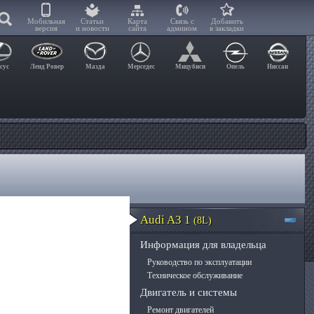
Мобильная
Статьи
Карта
Связь с
Добавить
версия
и новости
сайта
админом
в закладки
сус
Ленд Ровер
Мазда
Мерседес
Мицубиси
Опель
Ниссан
Audi A3 1
(8L)
Информация для владельца
Руководство по эксплуатации
Техническое обслуживание
Двигатель и системы
Ремонт двигателей