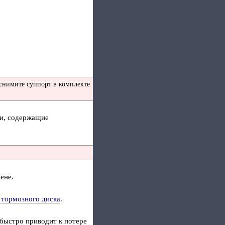
 снимите суппорт в комплекте
ли, содержащие
ене.
тормозного диска
.
 быстро приводит к потере