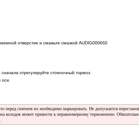
 приемной отверстие и смажьте смазкой AUDIG000650
а сначала отрегулируйте стояночный тормоз.
 оси.
 то перед снятием их необходимо маркировать. Не допускается перестано
емена колодок может привести к неравномерному торможению. Обязательн
.