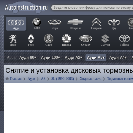
Ауди
БМВ
Чери
Шевроле
Ситроен
Дэу
Фи
Пежо
Рено
Сааб
Шкода
Субару
Сузуки
Тойота
Audi:
Ауди 80▾
Ауди 100▾
Ауди А2▾
Ауди А3▾
Ауди А4▾
Снятие и установка дисковых тормозны
Главная
Ауди
А3
8L (1996-2003)
Ходовая часть
Тормозная систе